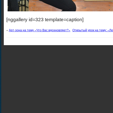
[nggallery id=323 template=caption]
«
Арт-зона на тему «Что Вас вдохновляет?»
Открытый урок на тему: «Л