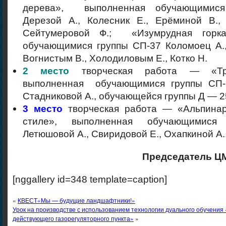
дерева», выполненная обучающимися
Дерезой А., Колесник Е., Ерёминой В., 
Сейтумеровой Ф.; «Изумрудная горка
обучающимися группы СП-37 Коломоец А.,
Вогнистым В., Холодиловым Е., Котко Н.
2 место
творческая работа — «Тр
выполненная обучающимися группы СП-
Стадниковой А., обучающейся группы Д — 
3 место
творческая работа — «Альпина
стиле», выполненная обучающимися
Летюшовой А., Свиридовой Е., Охапкиной А.
Председатель ЦМ
[nggallery id=348 template=caption]
«
КВЕСТ«Мы — будущие ландшафтники!»
Урок на производстве с использованием технологии дуального обучения
действующего газорегуляторного пункта»
»