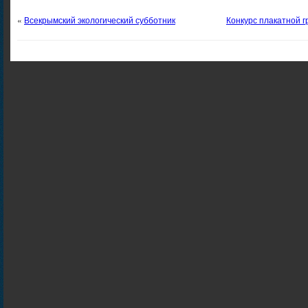
«
Всекрымский экологический субботник
Конкурс плакатной г