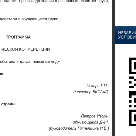
олодёжи, пропаганда знаний в различных областях науки,
даватели и обучающиеся групп
НЕЗАВИ
УСЛОВИ
ПРОГРАММА
НЧЕСКОЙ КОНФЕРЕНЦИИ
обытиях и датах: новый взгляд»
ии.
Пехарь Г.П.,
директор БКСАиД.
 страны.
Петров Игорь,
обучающийся Д-14,
(руководитель Пятышина И.В.)