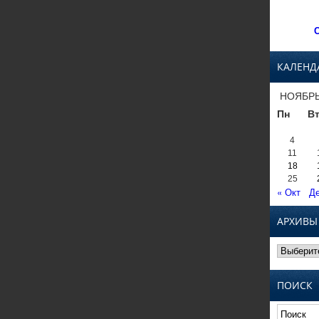
С
КАЛЕНД
НОЯБРЬ
Пн
В
4
11
18
25
« Окт
Де
АРХИВЫ
Архивы
ПОИСК