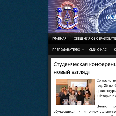
ГЛАВНАЯ
СВЕДЕНИЯ ОБ ОБРАЗОВАТ
»
ПРЕПОДАВАТЕЛЮ
СМИ О НАС
К
Cтуденческая конференц
новый взгляд»
Согласно п
год, 25 ноя
архитекту
«История в 
Целью про
обучающихся к интеллектуально-тв