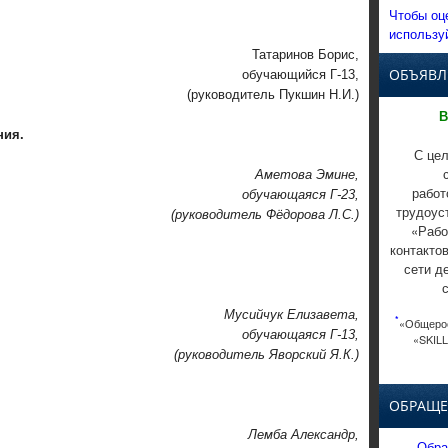
Чтобы оц
использу
Татаринов Борис,
ОБЪЯВЛ
обучающийся Г-13,
(руководитель Пукшин Н.И.)
В
ния.
С цел
Аметова Эмине,
работ
обучающаяся Г-23,
трудоус
(руководитель Фёдорова Л.С.)
«Рабо
контакто
сети д
Мусийчук Елизавета,
*
«Общерос
обучающаяся Г-13,
«SKILL
(руководитель Яворский Я.К.)
ОБРАЩЕ
Лемба Александр,
Обра