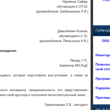
Черняков Сафар,
обучающиеся СП-15,
(руководитель Гребенникова Л.В.)
ГОРЯЧИ
Давыдченко Ксения,
обучающаяся С-31,
ООО 
(руководитель Пятышина И.В.)
граждение.
Новогод
Пехарь Г.П.,
Позвольт
директор БКСАиД.
свой отп
щиеся, которые подготовили выступления, а также их
Программ
Оздоровл
нного материала, эмоциональность его представления.
или свой кругозор и пополнили интеллектуальный запас.
Приглаше
Гребенникова Л.В., методист
МЫ В К