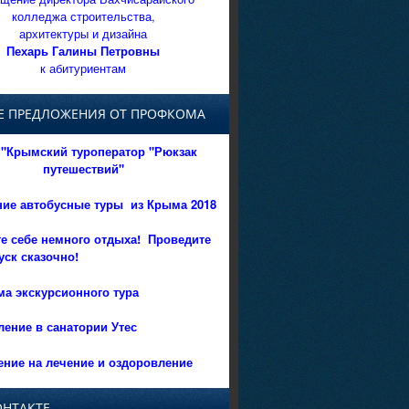
колледжа строительства,
архитектуры и дизайна
Пехарь Галины Петровны
к абитуриентам
Е ПРЕДЛОЖЕНИЯ ОТ ПРОФКОМА
"Крымский туроператор "Рюкзак
путешествий"
ние автобусные туры из Крыма 2018
е себе немного отдыха!
Проведите
уск сказочно!
а экскурсионного тура
ение в санатории Утес
ние на лечение и оздоровление
ОНТАКТЕ