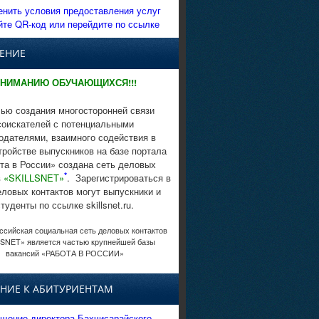
енить условия предоставления услуг
йте QR-код или перейдите по ссылке
ЕНИЕ
НИМАНИЮ ОБУЧАЮЩИХСЯ!!!
ью создания многосторонней связи
соискателей с потенциальными
одателями, взаимного содействия в
тройстве выпускников на базе портала
та в России» создана сеть деловых
*
в
«SKILLSNET»
. Зарегистрироваться в
еловых контактов могут выпускники и
студенты по ссылке skillsnet.ru.
сийская социальная сеть деловых контактов
SNET» является частью крупнейшей базы
вакансий «РАБОТА В РОССИИ»
НИЕ К АБИТУРИЕНТАМ
щение директора Бахчисарайского