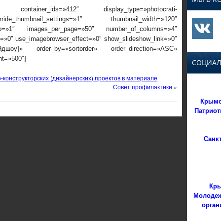
 container_ids=»412″ display_type=»photocrati-
ide_thumbnail_settings=»1″ thumbnail_width=»120″
rop=»1″ images_per_page=»50″ number_of_columns=»4″
ox=»0″ use_imagebrowser_effect=»0″ show_slideshow_link=»0″
айдшоу]» order_by=»sortorder» order_direction=»ASC»
nt=»500″]
СОЦИАЛ
-конструкторских (дизайнерских) проектов в материале
Совет профилактики
»
Крымс
Патриот
Санк
Кры
Молодеж
орган