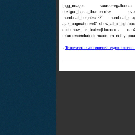
[ngg_images source=»galleries»
nextgen_basic_thumbnails» overr
thumbnail_height=»90″ thumbnail_c
ajax_pagination=»0″ show_all_in_lightb
slideshow_link_text=»[Показать сл
returns=»included» maximum_entity_cou
«
Техническое исполнение художественно