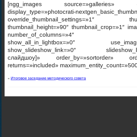
[ngg_images source=»galleries» cont
display_type=»photocrati-nextgen_basic_thumbn
override_thumbnail_settings=»1″ thumb
thumbnail_height=»90″ thumbnail_crop=»1″ im
number_of_columns=»4″ ajax_p
show_all_in_lightbox=»0″ use_imagebr
show_slideshow_link=»0″ slideshow_link
слайдшоу]» order_by=»sortorder» order
returns=»included» maximum_entity_count=»500
«
Итоговое заседание методического совета