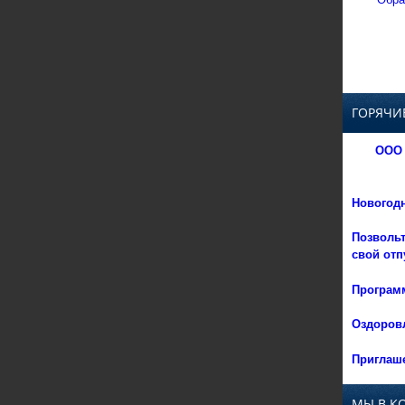
ГОРЯЧИ
ООО 
Новогод
Позвольт
свой отп
Программ
Оздоровл
Приглаше
МЫ В К