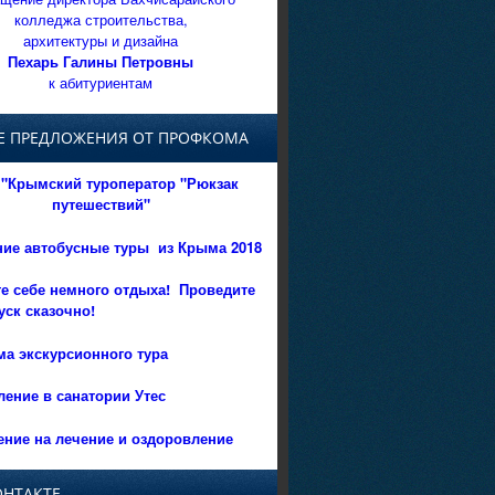
колледжа строительства,
архитектуры и дизайна
Пехарь Галины Петровны
к абитуриентам
Е ПРЕДЛОЖЕНИЯ ОТ ПРОФКОМА
"Крымский туроператор "Рюкзак
путешествий"
ние автобусные туры из Крыма 2018
е себе немного отдыха!
Проведите
уск сказочно!
а экскурсионного тура
ение в санатории Утес
ние на лечение и оздоровление
ОНТАКТЕ