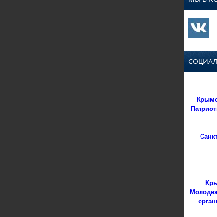
СОЦИАЛ
Крымс
Патриот
Санк
Кры
Молодеж
орган