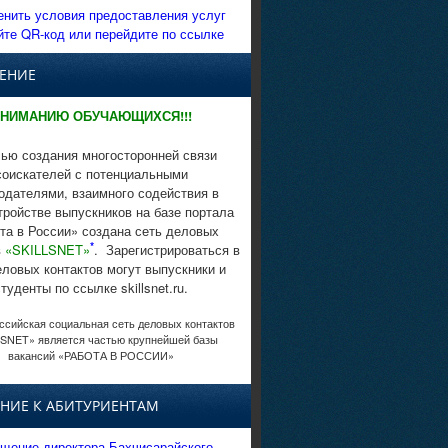
енить условия предоставления услуг
йте QR-код или перейдите по ссылке
ЕНИЕ
НИМАНИЮ ОБУЧАЮЩИХСЯ!!!
ью создания многосторонней связи
соискателей с потенциальными
одателями, взаимного содействия в
тройстве выпускников на базе портала
та в России» создана сеть деловых
*
в
«SKILLSNET»
. Зарегистрироваться в
еловых контактов могут выпускники и
студенты по ссылке skillsnet.ru.
сийская социальная сеть деловых контактов
SNET» является частью крупнейшей базы
вакансий «РАБОТА В РОССИИ»
НИЕ К АБИТУРИЕНТАМ
щение директора Бахчисарайского