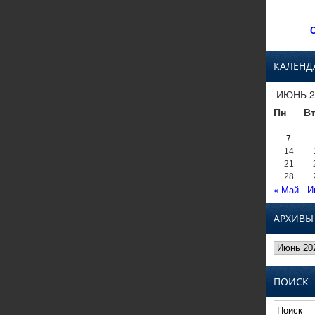
С
КАЛЕНД
ИЮНЬ 2
Пн
В
7
14
21
28
« Май
И
АРХИВЫ
Архивы
ПОИСК