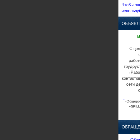
Чтобы оц
использу
ОБЪЯВЛ
В
С цел
работ
трудоус
«Рабо
контакто
сети д
*
«Общерос
«SKILL
ОБРАЩЕ
Обра