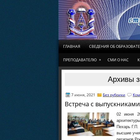
ГЛАВНАЯ
СВЕДЕНИЯ ОБ ОБРАЗОВАТ
»
ПРЕПОДАВАТЕЛЮ
СМИ О НАС
К
Архивы з
7 июня, 2021
Без рубрики
Ком
Встреча с выпускниками
02 июня 20
архитектур
Пехарь Г.П.
высшие учеб
регионов Ро