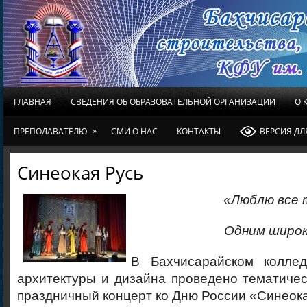
ГЛАВНАЯ
СВЕДЕНИЯ ОБ ОБРАЗОВАТЕЛЬНОЙ ОРГАНИЗАЦИИ
О 
»
ПРЕПОДАВАТЕЛЮ
СМИ О НАС
КОНТАКТЫ
ВЕРСИЯ Д
Синеокая Русь
«
Люблю все 
Одним широк
В Бахчисарайском коллед
архитектуры и дизайна проведено тематиче
праздничный концерт ко Дню России «Синеока