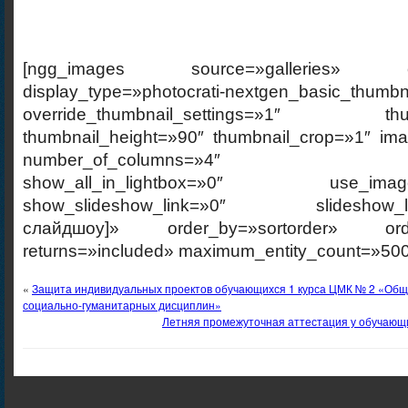
[ngg_images source=»galleries» cont
display_type=»photocrati-nextgen_basic_thumbn
override_thumbnail_settings=»1″ thumb
thumbnail_height=»90″ thumbnail_crop=»1″ im
number_of_columns=»4″ ajax_p
show_all_in_lightbox=»0″ use_imagebr
show_slideshow_link=»0″ slideshow_link
слайдшоу]» order_by=»sortorder» order
returns=»included» maximum_entity_count=»500
«
Защита индивидуальных проектов обучающихся 1 курса ЦМК № 2 «Об
социально-гуманитарных дисциплин»
Летняя промежуточная аттестация у обучающи