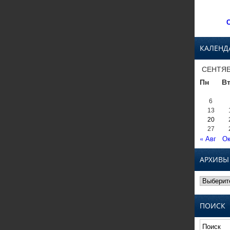
С
КАЛЕНД
СЕНТЯБ
Пн
В
6
13
20
27
« Авг
Ок
АРХИВЫ
Архивы
ПОИСК