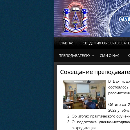
ГЛАВНАЯ
СВЕДЕНИЯ ОБ ОБРАЗОВАТ
»
ПРЕПОДАВАТЕЛЮ
СМИ О НАС
К
Совещание преподават
В Бахчисар
состояло
рассмотрен
Об итогах 2
2022 учебны
Об итогах практического обучен
О подготовке учебно-методиче
аккредитации;