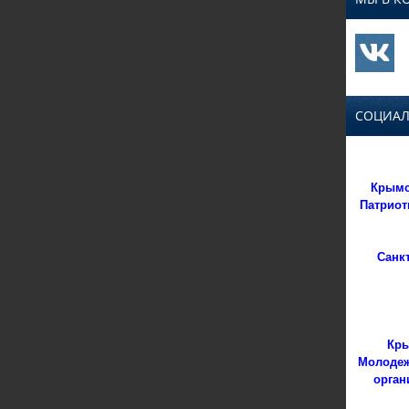
СОЦИАЛ
Крымс
Патриот
Санк
Кры
Молодеж
орган