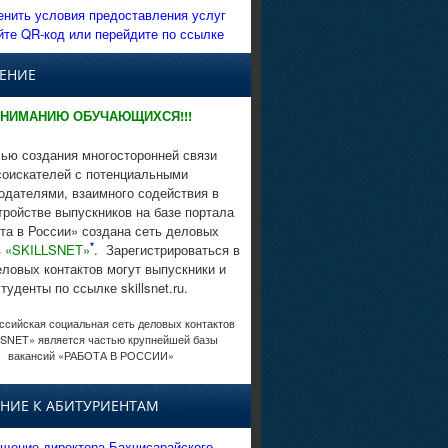
енить условия предоставления услуг
йте QR-код или перейдите по ссылке
ЕНИЕ
НИМАНИЮ ОБУЧАЮЩИХСЯ!!!
ью создания многосторонней связи
соискателей с потенциальными
одателями, взаимного содействия в
тройстве выпускников на базе портала
та в России» создана сеть деловых
*
в
«SKILLSNET»
. Зарегистрироваться в
еловых контактов могут выпускники и
студенты по ссылке skillsnet.ru.
сийская социальная сеть деловых контактов
SNET» является частью крупнейшей базы
вакансий «РАБОТА В РОССИИ»
НИЕ К АБИТУРИЕНТАМ
щение директора Бахчисарайского