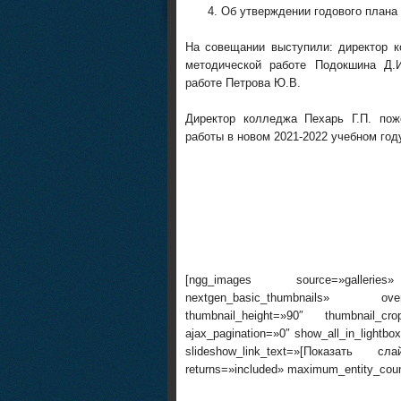
Об утверждении годового плана 
На совещании выступили: директор к
методической работе Подокшина Д.И
работе Петрова Ю.В.
Директор колледжа Пехарь Г.П. по
работы в новом 2021-2022 учебном год
[ngg_images source=»galleries»
nextgen_basic_thumbnails» overr
thumbnail_height=»90″ thumbnail_c
ajax_pagination=»0″ show_all_in_lightb
slideshow_link_text=»[Показать сл
returns=»included» maximum_entity_cou