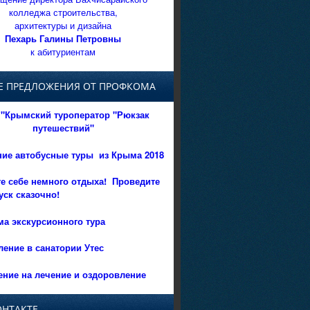
колледжа строительства,
архитектуры и дизайна
Пехарь Галины Петровны
к абитуриентам
Е ПРЕДЛОЖЕНИЯ ОТ ПРОФКОМА
"Крымский туроператор "Рюкзак
путешествий"
ние автобусные туры из Крыма 2018
е себе немного отдыха!
Проведите
уск сказочно!
а экскурсионного тура
ение в санатории Утес
ние на лечение и оздоровление
ОНТАКТЕ