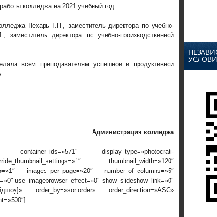
работы колледжа на 2021 учебный год.
олледжа Пехарь Г.П., заместитель директора по учебно-
., заместитель директора по учебно-производственной
НЕЗАВИ
УСЛОВИ
желала всем преподавателям успешной и продуктивной
у.
Администрация колледжа
 container_ids=»571″ display_type=»photocrati-
ide_thumbnail_settings=»1″ thumbnail_width=»120″
rop=»1″ images_per_page=»20″ number_of_columns=»5″
ox=»0″ use_imagebrowser_effect=»0″ show_slideshow_link=»0″
айдшоу]» order_by=»sortorder» order_direction=»ASC»
nt=»500″]