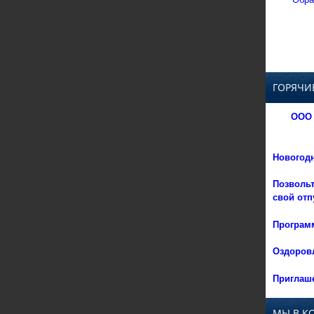
ГОРЯЧИ
ООО 
Новогод
Позвольт
свой отп
Программ
Оздоровл
Приглаше
МЫ В К