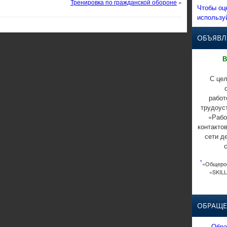
Тренировка по гражданской обороне
»
Чтобы оц
использу
ОБЪЯВЛ
В
С цел
работ
трудоус
«Рабо
контакто
сети д
*
«Общерос
«SKILL
ОБРАЩЕ
Обра