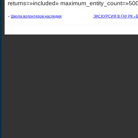
returns=»included» maximum_entity_count=»500
«
Школа волонтеров наследия
ЭКСКУРСИЯ В ГАУ РК 