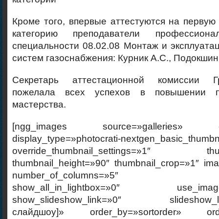
Кроме того, впервые аттестуются на перву
категорию преподаватели профессиона
специальности 08.02.08 Монтаж и эксплуата
систем газоснабжения: Курник А.С., Подокшин
Секретарь аттестационной комиссии Г
пожелала всех успехов в повышении п
мастерства.
[ngg_images source=»galleries» cont
display_type=»photocrati-nextgen_basic_thumbn
override_thumbnail_settings=»1″ thumb
thumbnail_height=»90″ thumbnail_crop=»1″ im
number_of_columns=»5″ ajax_p
show_all_in_lightbox=»0″ use_imagebr
show_slideshow_link=»0″ slideshow_link
слайдшоу]» order_by=»sortorder» order