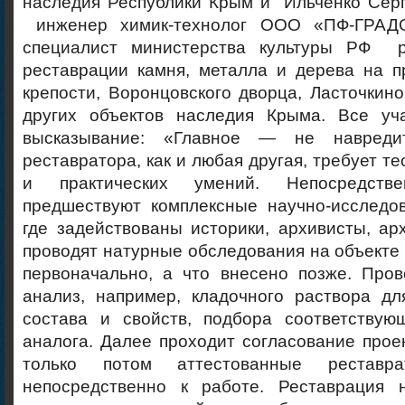
наследия Республики Крым и Ильченко Сер
инженер химик-технолог ООО «ПФ-ГРАДО
специалист министерства культуры РФ р
реставрации камня, металла и дерева на п
крепости, Воронцовского дворца, Ласточкино
других объектов наследия Крыма. Все уч
высказывание: «Главное — не навред
реставратора, как и любая другая, требует т
и практических умений. Непосредстве
предшествуют комплексные научно-исследов
где задействованы историки, архивисты, ар
проводят натурные обследования на объекте 
первоначально, а что внесено позже. Пров
анализ, например, кладочного раствора дл
состава и свойств, подбора соответствую
аналога. Далее проходит согласование про
только потом аттестованные реставра
непосредственно к работе. Реставрация 