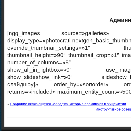
Админи
[ngg_images source=»galleries» cont
display_type=»photocrati-nextgen_basic_thumbn
override_thumbnail_settings=»1″ thumb
thumbnail_height=»90″ thumbnail_crop=»1″ im
number_of_columns=»5″ ajax_p
show_all_in_lightbox=»0″ use_imagebr
show_slideshow_link=»0″ slideshow_link
слайдшоу]» order_by=»sortorder» order
returns=»included» maximum_entity_count=»500
«
Собрание обучающихся колледжа, которые проживают в общежитии
Инструктивное сове