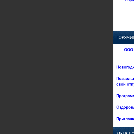
ГОРЯЧИ
ООО 
Новогод
Позвольт
свой отп
Программ
Оздоровл
Приглаше
МЫ В К