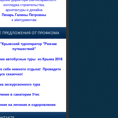
колледжа строительства,
архитектуры и дизайна
Пехарь Галины Петровны
к абитуриентам
Е ПРЕДЛОЖЕНИЯ ОТ ПРОФКОМА
"Крымский туроператор "Рюкзак
путешествий"
ние автобусные туры из Крыма 2018
е себе немного отдыха!
Проведите
уск сказочно!
а экскурсионного тура
ение в санатории Утес
ние на лечение и оздоровление
ОНТАКТЕ