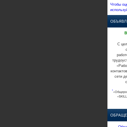
Чтобы оц
использу
ОБЪЯВЛ
В
С цел
работ
трудоус
«Рабо
контакто
сети д
*
«Общерос
«SKILL
ОБРАЩЕ
Обра