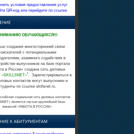
енить условия предоставления услуг
йте QR-код или перейдите по ссылке
ЕНИЕ
НИМАНИЮ ОБУЧАЮЩИХСЯ!!!
ью создания многосторонней связи
соискателей с потенциальными
одателями, взаимного содействия в
тройстве выпускников на базе портала
та в России» создана сеть деловых
*
в
«SKILLSNET»
. Зарегистрироваться в
еловых контактов могут выпускники и
студенты по ссылке skillsnet.ru.
сийская социальная сеть деловых контактов
SNET» является частью крупнейшей базы
вакансий «РАБОТА В РОССИИ»
НИЕ К АБИТУРИЕНТАМ
щение директора Бахчисарайского