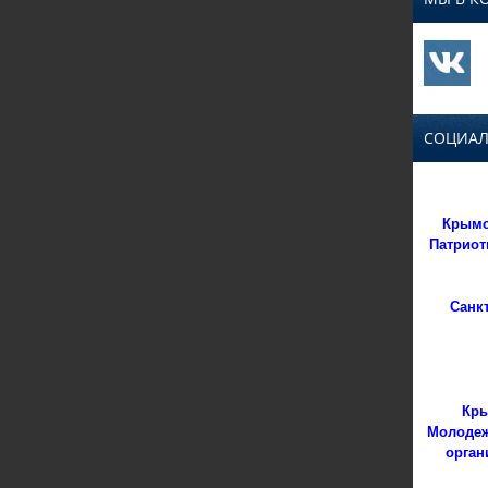
СОЦИАЛ
Крымс
Патриот
Санк
Кры
Молодеж
орган