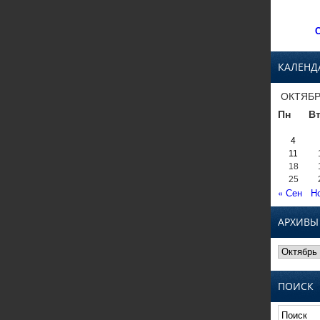
С
КАЛЕНД
ОКТЯБР
Пн
В
4
11
18
25
« Сен
Н
АРХИВЫ
Архивы
ПОИСК