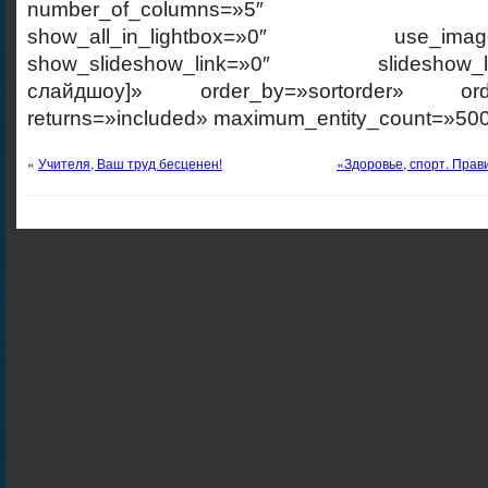
number_of_columns=»5″ ajax_p
show_all_in_lightbox=»0″ use_imagebr
show_slideshow_link=»0″ slideshow_link
слайдшоу]» order_by=»sortorder» order
returns=»included» maximum_entity_count=»500
«
Учителя, Ваш труд бесценен!
«Здоровье, спорт. Прав