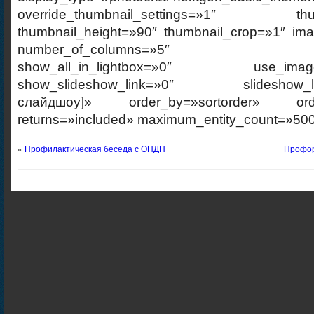
override_thumbnail_settings=»1″ thumb
thumbnail_height=»90″ thumbnail_crop=»1″ im
number_of_columns=»5″ ajax_p
show_all_in_lightbox=»0″ use_imagebr
show_slideshow_link=»0″ slideshow_link
слайдшоу]» order_by=»sortorder» order
returns=»included» maximum_entity_count=»500
«
Профилактическая беседа с ОПДН
Профор