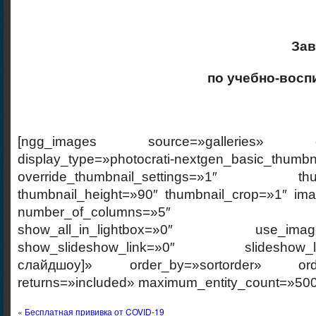
За
по учебно-восп
[ngg_images source=»galleries» cont
display_type=»photocrati-nextgen_basic_thumbn
override_thumbnail_settings=»1″ thumb
thumbnail_height=»90″ thumbnail_crop=»1″ im
number_of_columns=»5″ ajax_p
show_all_in_lightbox=»0″ use_imagebr
show_slideshow_link=»0″ slideshow_link
слайдшоу]» order_by=»sortorder» order
returns=»included» maximum_entity_count=»500
«
Бесплатная прививка от COVID-19