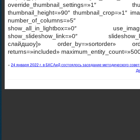
override_thumbnail_settings=»1″ thumb
thumbnail_height=»90″ thumbnail_crop=»1″ im
number_of_columns=»5″ ajax_p
show_all_in_lightbox=»0″ use_imagebr
show_slideshow_link=»0″ slideshow_link
слайдшоу]» order_by=»sortorder» order
returns=»included» maximum_entity_count=»500
«
24 января 2022 г. в БКСАиД состоялось заседание методического сове
Де