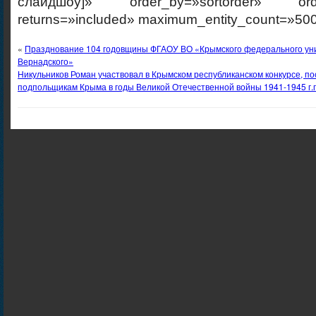
слайдшоу]» order_by=»sortorder» order
returns=»included» maximum_entity_count=»500
«
Празднование 104 годовщины ФГАОУ ВО «Крымского федерального уни
Вернадского»
Никульников Роман участвовал в Крымском республиканском конкурсе, 
подпольщикам Крыма в годы Великой Отечественной войны 1941-1945 г.г