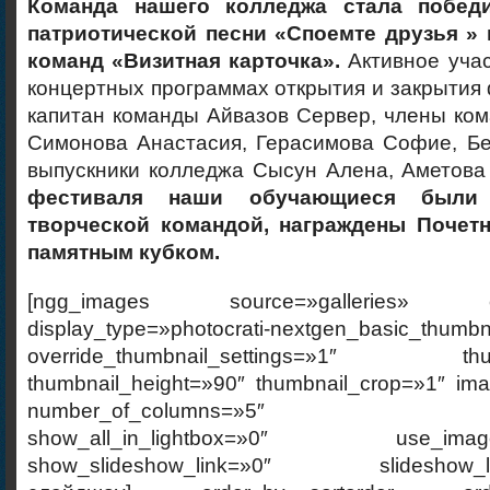
Команда
нашего колледжа стала побед
патриотической песни «Споемте друзья »
команд «Визитная карточка».
Активное учас
концертных программах открытия и закрытия
капитан команды Айвазов Сервер, члены ко
Симонова Анастасия, Герасимова Софие, Бе
выпускники колледжа Сысун Алена, Аметов
фестиваля наши обучающиеся
были
творческой командой, награждены Почет
памятным кубком.
[ngg_images source=»galleries» cont
display_type=»photocrati-nextgen_basic_thumbn
override_thumbnail_settings=»1″ thumb
thumbnail_height=»90″ thumbnail_crop=»1″ im
number_of_columns=»5″ ajax_p
show_all_in_lightbox=»0″ use_imagebr
show_slideshow_link=»0″ slideshow_link