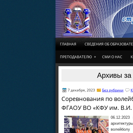
ГЛАВНАЯ
СВЕДЕНИЯ ОБ ОБРАЗОВАТ
»
ПРЕПОДАВАТЕЛЮ
СМИ О НАС
К
Архивы за 
7 декабря, 2023
Без рубрики
К
Соревнования по волей
ФГАОУ ВО «КФУ им. В.И.
06.12.2023
архитекту
волейболу