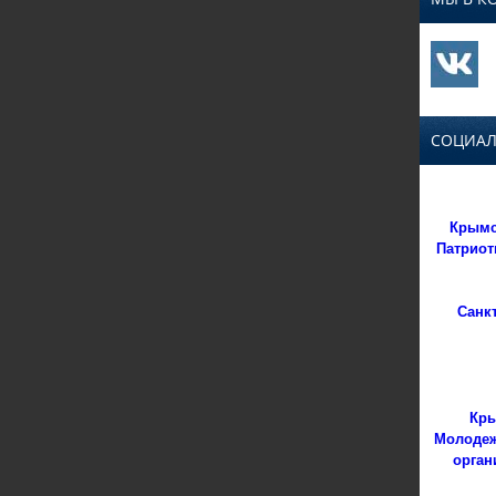
СОЦИАЛ
Крымс
Патриот
Санк
Кры
Молодеж
орган