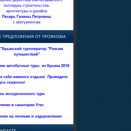
колледжа строительства,
архитектуры и дизайна
Пехарь Галины Петровны
к абитуриентам
Е ПРЕДЛОЖЕНИЯ ОТ ПРОФКОМА
"Крымский туроператор "Рюкзак
путешествий"
ние автобусные туры из Крыма 2018
е себе немного отдыха!
Проведите
уск сказочно!
а экскурсионного тура
ение в санатории Утес
ние на лечение и оздоровление
ОНТАКТЕ