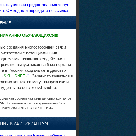
енить условия предоставления услуг
йте QR-код или перейдите по ссылке
ЕНИЕ
НИМАНИЮ ОБУЧАЮЩИХСЯ!!!
ью создания многосторонней связи
соискателей с потенциальными
одателями, взаимного содействия в
тройстве выпускников на базе портала
та в России» создана сеть деловых
*
в
«SKILLSNET»
. Зарегистрироваться в
еловых контактов могут выпускники и
студенты по ссылке skillsnet.ru.
сийская социальная сеть деловых контактов
SNET» является частью крупнейшей базы
вакансий «РАБОТА В РОССИИ»
НИЕ К АБИТУРИЕНТАМ
щение директора Бахчисарайского