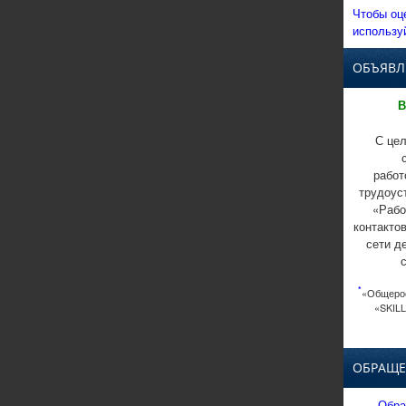
Чтобы оц
использу
ОБЪЯВЛ
В
С цел
работ
трудоус
«Рабо
контакто
сети д
*
«Общерос
«SKILL
ОБРАЩЕ
Обра