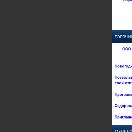
ГОРЯЧИ
ООО 
Новогод
Позвольт
свой отп
Программ
Оздоровл
Приглаше
МЫ В К