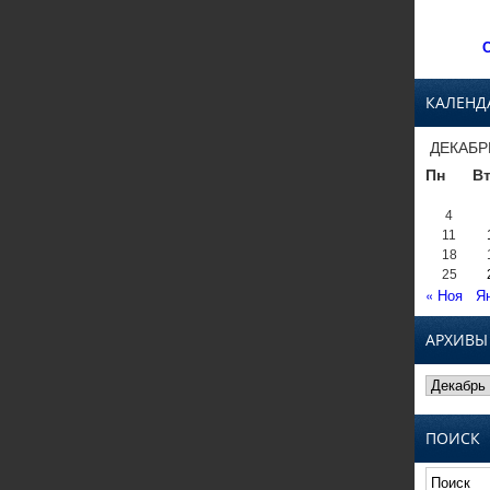
С
КАЛЕНД
ДЕКАБР
Пн
В
4
11
18
25
« Ноя
Я
АРХИВЫ
Архивы
ПОИСК