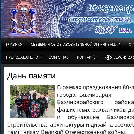
ГЛАВНАЯ
СВЕДЕНИЯ ОБ ОБРАЗОВАТЕЛЬНОЙ ОРГАНИЗАЦИИ
О 
»
ПРЕПОДАВАТЕЛЮ
СМИ О НАС
КОНТАКТЫ
ВЕРСИЯ Д
Дань памяти
В рамках празднования 80-
города Бахч
Бахчисарайского райо
фашистских захватчиков ди
и обучающие Бахчисара
строительства, архитектуры и дизайна возлож
памятникам Великой Отечественной войны.