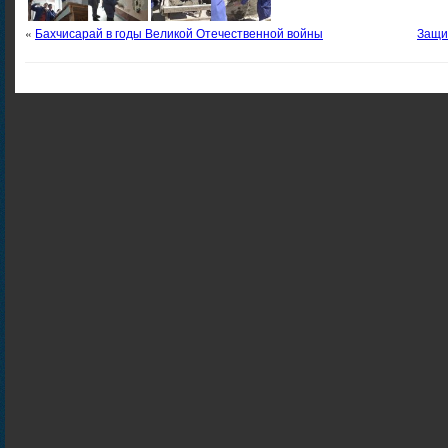
«
Бахчисарай в годы Великой Отечественной войны
Защи