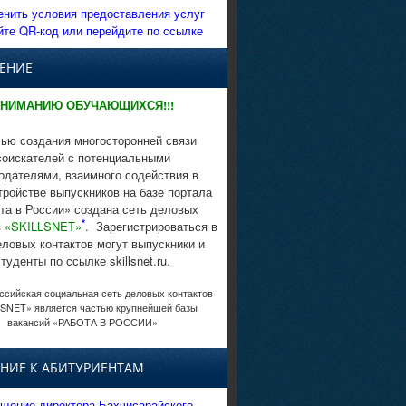
енить условия предоставления услуг
йте QR-код или перейдите по ссылке
ЕНИЕ
НИМАНИЮ ОБУЧАЮЩИХСЯ!!!
ью создания многосторонней связи
соискателей с потенциальными
одателями, взаимного содействия в
тройстве выпускников на базе портала
та в России» создана сеть деловых
*
в
«SKILLSNET»
. Зарегистрироваться в
еловых контактов могут выпускники и
студенты по ссылке skillsnet.ru.
сийская социальная сеть деловых контактов
SNET» является частью крупнейшей базы
вакансий «РАБОТА В РОССИИ»
НИЕ К АБИТУРИЕНТАМ
щение директора Бахчисарайского