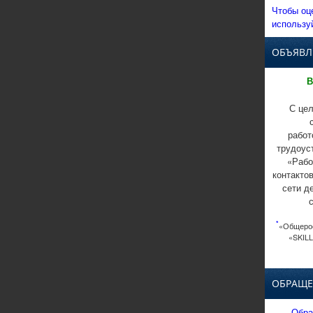
Чтобы оц
использу
ОБЪЯВЛ
В
С цел
работ
трудоус
«Рабо
контакто
сети д
*
«Общерос
«SKILL
ОБРАЩЕ
Обра