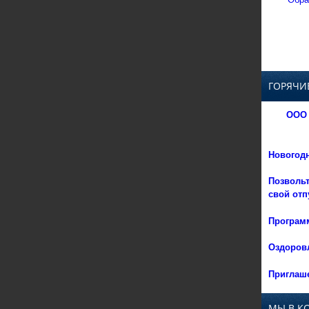
ГОРЯЧИ
ООО 
Новогод
Позвольт
свой отп
Программ
Оздоровл
Приглаше
МЫ В К