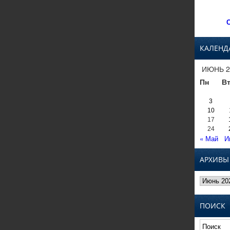
С
КАЛЕНД
ИЮНЬ 2
Пн
В
3
10
17
24
« Май
И
АРХИВЫ
Архивы
ПОИСК