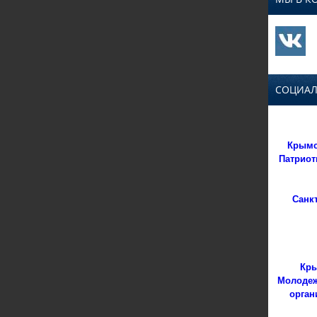
СОЦИАЛ
Крымс
Патриот
Санк
Кры
Молодеж
орган