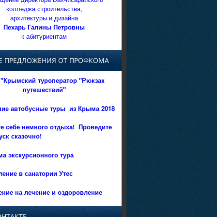
колледжа строительства,
архитектуры и дизайна
Пехарь Галины Петровны
к абитуриентам
Е ПРЕДЛОЖЕНИЯ ОТ ПРОФКОМА
"Крымский туроператор "Рюкзак
путешествий"
ние автобусные туры из Крыма 2018
е себе немного отдыха!
Проведите
уск сказочно!
а экскурсионного тура
ение в санатории Утес
ние на лечение и оздоровление
ОНТАКТЕ