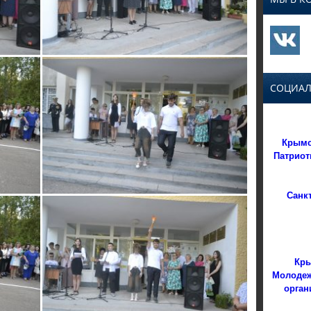
СОЦИАЛ
Крымс
Патриот
Санк
Кры
Молодеж
орган