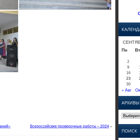
С
КАЛЕНД
СЕНТЯБ
Пн
В
2
9
16
23
30
« Авг
Ок
АРХИВЫ
Архивы
заний»
Всероссийские проверочные работы – 2024
»
ПОИСК