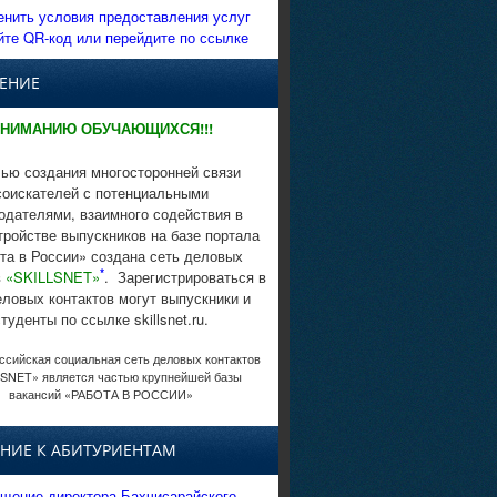
енить условия предоставления услуг
йте QR-код или перейдите по ссылке
ЕНИЕ
НИМАНИЮ ОБУЧАЮЩИХСЯ!!!
ью создания многосторонней связи
соискателей с потенциальными
одателями, взаимного содействия в
тройстве выпускников на базе портала
та в России» создана сеть деловых
*
в
«SKILLSNET»
. Зарегистрироваться в
еловых контактов могут выпускники и
студенты по ссылке skillsnet.ru.
сийская социальная сеть деловых контактов
SNET» является частью крупнейшей базы
вакансий «РАБОТА В РОССИИ»
НИЕ К АБИТУРИЕНТАМ
щение директора Бахчисарайского