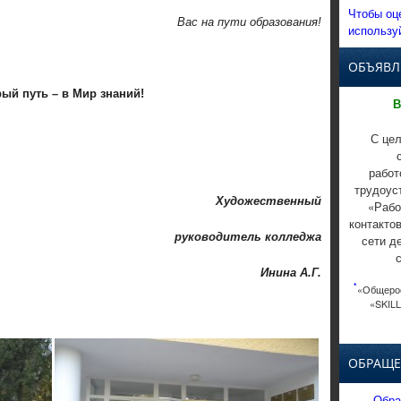
Чтобы оц
Вас на пути образования!
использу
ОБЪЯВЛ
ый путь – в Мир знаний!
В
С цел
работ
трудоус
Художественный
«Рабо
контакто
руководитель колледжа
сети д
Инина А.Г.
*
«Общерос
«SKILL
ОБРАЩЕ
Обра