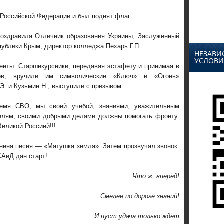
 Российской Федерации и был поднят флаг.
оздравила Отличник образования Украины, Заслуженный
публики Крым, директор колледжа Пехарь Г.П.
НЕЗАВИ
УСЛОВИ
енты. Старшекурсники, передавая эстафету и принимая в
ков, вручили им символические «Ключ» и «Огонь»
. и Кузьмин Н., выступили с призывом:
ремя СВО, мы своей учёбой, знаниями, уважительным
елям, своими добрыми делами должны помогать фронту.
Великой Россией!!!
нена песня — «Матушка земля». Затем прозвучал звонок.
САиД дан старт!
Что ж, вперёд!
Смелее по дороге знаний!
И пуст удача только ждёт