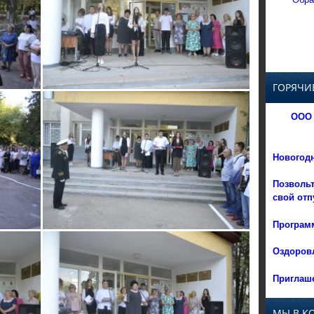
ГОРЯЧИ
ООО 
Новогод
Позвольт
свой отп
Программ
Оздоровл
Приглаше
МЫ В К