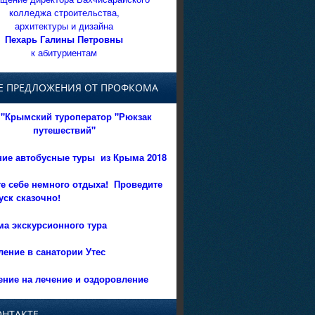
колледжа строительства,
архитектуры и дизайна
Пехарь Галины Петровны
к абитуриентам
Е ПРЕДЛОЖЕНИЯ ОТ ПРОФКОМА
"Крымский туроператор "Рюкзак
путешествий"
ние автобусные туры из Крыма 2018
е себе немного отдыха!
Проведите
уск сказочно!
а экскурсионного тура
ение в санатории Утес
ние на лечение и оздоровление
ОНТАКТЕ