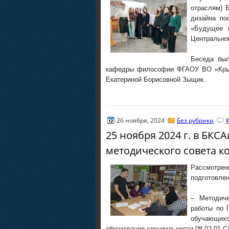
отраслям) 
дизайна по
«Будущее 
Центральной
Беседа был
кафедры философии ФГАОУ ВО «Крым
Екатериной Борисовной Зыщик.
26 ноября, 2024
Без рубрики
25 ноября 2024 г. в БКС
методического совета к
Рассмотре
подготовле
– Методиче
работы по 
обучающихс
образования специальности 08.02.01 С