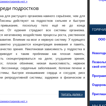
Комментариев нет »
реди подростков
на для растущего организма намного серьёзнее, чем для
Токсины действуют на подростков сильнее и быстрее
 привыкание, поскольку тело ещё не до конца
ГОРЯЧИ
ано. От курения страдают все системы организма.
ся негативному воздействию процессы роста, умственное
ООО 
азвитие. Влияние на мозг и нервную систему. У курящего
заметно ухудшаются концентрация внимания и память,
ачество зрения. Никотиновая зависимость у подростка в
Новогод
риводит к таким проблемам как плохая память;
сть сконцентрироваться на деле; ухудшение зрения;
Позвольт
х; плохое обоняние; низкая выносливость; нервное
свой отп
 бессонница; сердечные заболевания; болезни печени и
истемы; быстрое изнашивание сердца и сосудов; риск
Программ
гии репродуктивной системы; задержки в физическом и
Оздоровл
Приглаше
Читать далее »
Комментариев нет »
МЫ В К