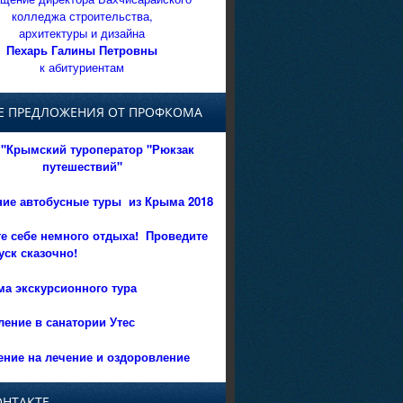
колледжа строительства,
архитектуры и дизайна
Пехарь Галины Петровны
к абитуриентам
Е ПРЕДЛОЖЕНИЯ ОТ ПРОФКОМА
"Крымский туроператор "Рюкзак
путешествий"
ние автобусные туры из Крыма 2018
е себе немного отдыха!
Проведите
уск сказочно!
а экскурсионного тура
ение в санатории Утес
ние на лечение и оздоровление
ОНТАКТЕ