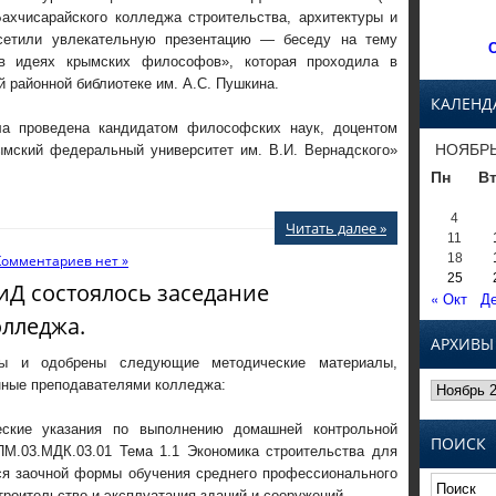
Бахчисарайского колледжа строительства, архитектуры и
сетили увлекательную презентацию — беседу на тему
С
в идеях крымских философов», которая проходила в
 районной библиотеке им. А.С. Пушкина.
КАЛЕНД
а проведена кандидатом философских наук, доцентом
НОЯБРЬ
ский федеральный университет им. В.И. Вернадского»
Пн
В
4
Читать далее »
11
18
Комментариев нет »
25
АиД состоялось заседание
« Окт
Де
олледжа.
АРХИВЫ
ны и одобрены следующие методические материалы,
Архивы
нные преподавателями колледжа:
ские указания по выполнению домашней контрольной
ПОИСК
ПМ.03.МДК.03.01 Тема 1.1 Экономика строительства для
я заочной формы обучения среднего профессионального
троительство и эксплуатация зданий и сооружений.