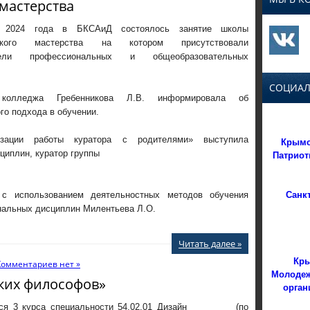
мастерства
 2024 года в БКСАиД состоялось занятие школы
ческого мастерства на котором присутствовали
атели профессиональных и общеобразовательных
СОЦИАЛ
 колледжа Гребенникова Л.В. информировала об
го подхода в обучении.
зации работы куратора с родителями» выступила
Крымс
иплин, куратор группы
Патриот
Санк
 с использованием деятельностных методов обучения
нальных дисциплин Милентьева Л.О.
Читать далее »
Кры
Комментариев нет »
Молодеж
ких философов»
орган
ся 3 курса специальности 54.02.01 Дизайн (по