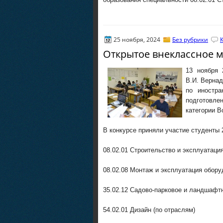
25 ноября, 2024
Без рубрики
Открытое внеклассное 
13 ноября
В.И. Вернад
по иностр
подготовле
категории В
В конкурсе приняли участие студенты 
08.02.01 Строительство и эксплуатаци
08.02.08 Монтаж и эксплуатация обору
35.02.12 Садово-парковое и ландшафт
54.02.01 Дизайн (по отраслям)