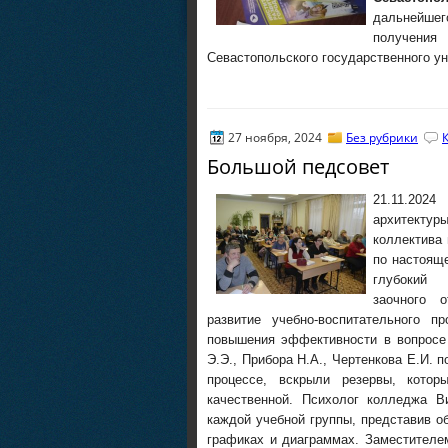
дальнейшег
получения
Севастопольского государственного ун
27 ноября, 2024
Без рубрики
Большой педсовет
21.11.202
архитектур
коллектива 
по настоящ
глубокий 
заочного 
развитие учебно-воспитательного 
повышения эффективности в вопросе
Э.Э., Прибора Н.А., Чертенкова Е.И. 
процессе, вскрыли резервы, котор
качественной. Психолог колледжа В
каждой учебной группы, представив 
графиках и диаграммах. Заместителе