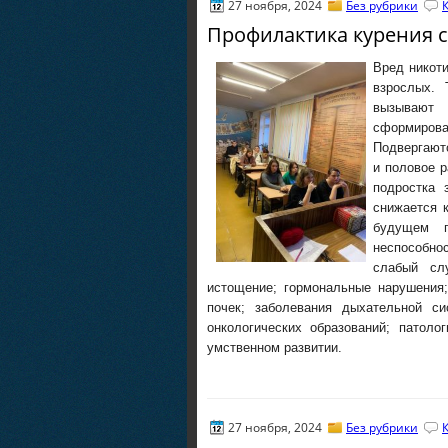
27 ноября, 2024
Без рубрики
Профилактика курения с
Вред никоти
взрослых. 
вызывают
сформиров
Подвергают
и половое р
подростка 
снижается к
будущем п
неспособно
слабый слу
истощение; гормональные нарушения;
почек; заболевания дыхательной с
онкологических образований; патоло
умственном развитии.
27 ноября, 2024
Без рубрики