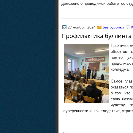
доложено о проводимой работе со сту
27 ноября, 2024
Без рубрики
Профилактика буллинга
Практически
объектом н
чем-то у
продолжа
колледжа.
Самое глав
оказаться п
о том, что
свою безза
чувству п
неуверенности и, как следствие, утрат