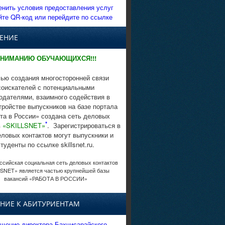
енить условия предоставления услуг
йте QR-код или перейдите по ссылке
ЕНИЕ
НИМАНИЮ ОБУЧАЮЩИХСЯ!!!
ью создания многосторонней связи
соискателей с потенциальными
одателями, взаимного содействия в
тройстве выпускников на базе портала
та в России» создана сеть деловых
*
в
«SKILLSNET»
. Зарегистрироваться в
еловых контактов могут выпускники и
студенты по ссылке skillsnet.ru.
сийская социальная сеть деловых контактов
SNET» является частью крупнейшей базы
вакансий «РАБОТА В РОССИИ»
НИЕ К АБИТУРИЕНТАМ
щение директора Бахчисарайского