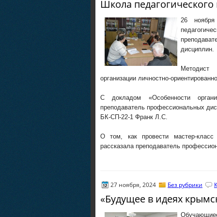
Школа педагогического 
26 ноября
педагоги
преподав
дисциплин.
Методист
организации личностно-ориентированно
С докладом «Особенности органи
преподаватель профессиональных дисц
БК-СП-22-1 Франк Л.С.
О том, как провести мастер-класс
рассказала преподаватель профессио
27 ноября, 2024
Без рубрики
«Будущее в идеях крымс
Обучающие