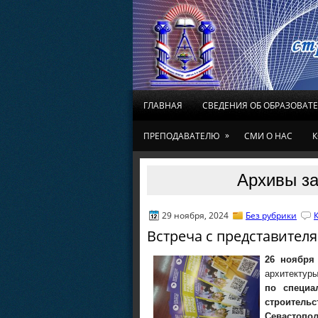
ГЛАВНАЯ
СВЕДЕНИЯ ОБ ОБРАЗОВАТ
»
ПРЕПОДАВАТЕЛЮ
СМИ О НАС
К
Архивы за
29 ноября, 2024
Без рубрики
Встреча с представител
26 ноября
архитектуры
по специа
строительс
Севастопо