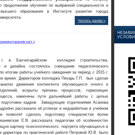
о продолжения обучения по выбранной специальности и
 высшего образования в Институте развития города
иверситета.
Читать далее »
НЕЗАВИ
УСЛОВИ
Комментариев нет »
4 г. в Бахчисарайском колледже строительства,
ы и дизайна состоялось совещание педагогического
по итогам работы учебного заведения за период с 2015 г.
ее время. Директором колледжа Пехарь Г.П. был сделан
анализ движения контингента обучающихся очного и
отделений, вскрыты причины процессов, тормозящих
процесса, намечены пути дальнейшей работы с целью
 подготовки кадров. Заведующие отделениями Асанова
подробно рассказали об успехах и недоработках в учебном
ые позволят сделать подготовку специалистов более
ишневская Е.В. рассказала педагогам об особенностях
общую картину психологического портрета обучающихся в
м директора по практической работе Петровой Ю.В. было