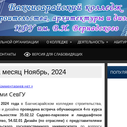
»
»
ЕЛЬНОЙ ОРГАНИЗАЦИИ
О КОЛЛЕДЖЕ
ДЕЯТЕЛЬНОСТЬ
АБИТУР
ОНТАКТЫ
ВЕРСИЯ ДЛЯ СЛАБОВИДЯЩИХ
 месяц Ноябрь, 2024
ПОПУЛЯ
Комментариев нет »
ями СевГУ
 2024 года
в
Бахчисарайском колледже строительства,
 и дизайна
проведена встреча обучающихся 4-го курса
льностям 35.02.12 Садово-парковое и ландшафтное
тво, 54.02.01 Дизайн (по отраслям) с представителями
льского государственного университета
по вопросу