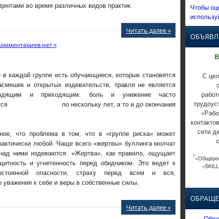
дентами во время различных видов практик.
Чтобы оц
использу
Читать далее »
ОБЪЯВЛ
Комментариев нет »
В
С цел
 в каждой группе есть обучающиеся, которые становятся
асмешек и открытых издевательств, травля не является
работ
ходящим и приходящим: боль и унижение часто
трудоус
ются по нескольку лет, а то и до окончания
«Рабо
контакто
сети д
ное, что проблема в том, что в «группе риска» может
рактически любой. Чаще всего «жертвы» буллинга молчат
 над ними издеваются. «Жертва», как правило, ощущает
*
«Общерос
щитность и угнетенность перед обидчиком. Это ведет к
«SKILL
остоянной опасности, страху перед всем и вся,
е уважения к себе и веры в собственные силы.
ОБРАЩЕ
Читать далее »
Обра