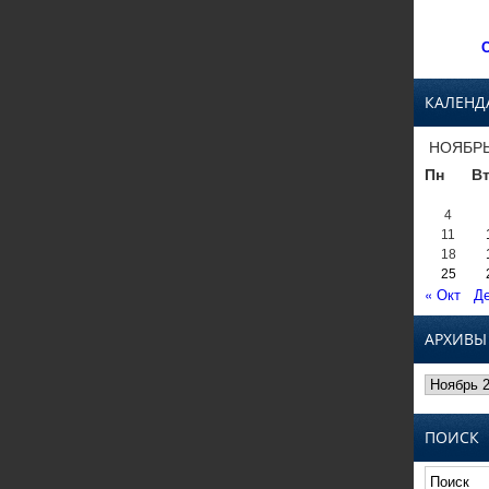
С
КАЛЕНД
НОЯБРЬ
Пн
В
4
11
18
25
« Окт
Де
АРХИВЫ
Архивы
ПОИСК