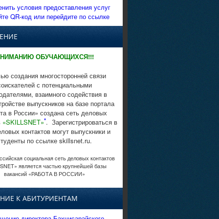
енить условия предоставления услуг
йте QR-код или перейдите по ссылке
ЕНИЕ
НИМАНИЮ ОБУЧАЮЩИХСЯ!!!
ью создания многосторонней связи
соискателей с потенциальными
одателями, взаимного содействия в
тройстве выпускников на базе портала
та в России» создана сеть деловых
*
в
«SKILLSNET»
. Зарегистрироваться в
еловых контактов могут выпускники и
студенты по ссылке skillsnet.ru.
сийская социальная сеть деловых контактов
SNET» является частью крупнейшей базы
вакансий «РАБОТА В РОССИИ»
НИЕ К АБИТУРИЕНТАМ
щение директора Бахчисарайского