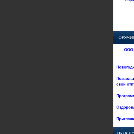
ГОРЯЧИ
ООО 
Новогод
Позвольт
свой отп
Программ
Оздоровл
Приглаше
МЫ В К