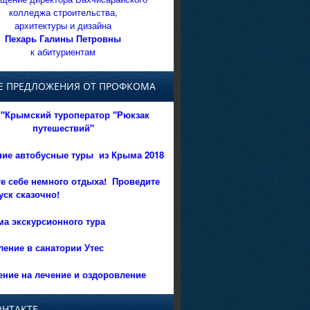
колледжа строительства,
архитектуры и дизайна
Пехарь Галины Петровны
к абитуриентам
Е ПРЕДЛОЖЕНИЯ ОТ ПРОФКОМА
"Крымский туроператор "Рюкзак
путешествий"
ние автобусные туры из Крыма 2018
е себе немного отдыха!
Проведите
уск сказочно!
а экскурсионного тура
ение в санатории Утес
ние на лечение и оздоровление
ОНТАКТЕ