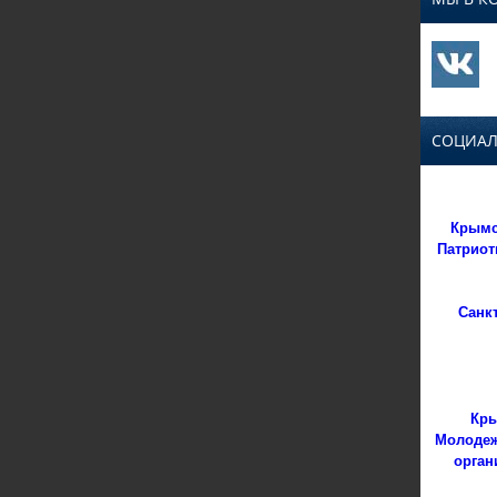
СОЦИАЛ
Крымс
Патриот
Санк
Кры
Молодеж
орган