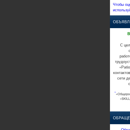
Чтобы оц
использу
ОБЪЯВЛ
В
С цел
работ
трудоус
«Рабо
контакто
сети д
*
«Общерос
«SKILL
ОБРАЩЕ
Обра