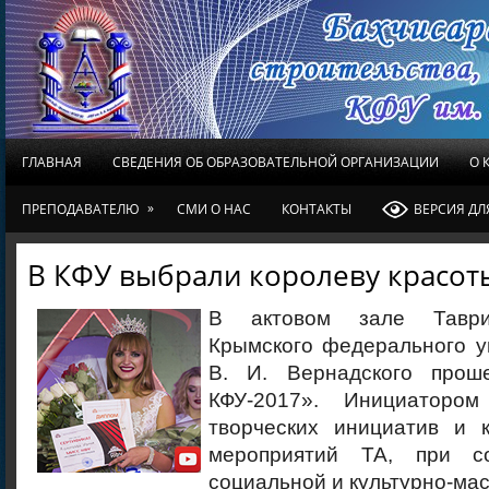
ГЛАВНАЯ
СВЕДЕНИЯ ОБ ОБРАЗОВАТЕЛЬНОЙ ОРГАНИЗАЦИИ
О 
»
ПРЕПОДАВАТЕЛЮ
СМИ О НАС
КОНТАКТЫ
ВЕРСИЯ Д
В КФУ выбрали королеву красот
В актовом зале Таври
Крымского федерального у
В. И. Вернадского прош
КФУ-2017». Инициаторо
творческих инициатив и к
мероприятий ТА, при с
социальной и культурно-мас