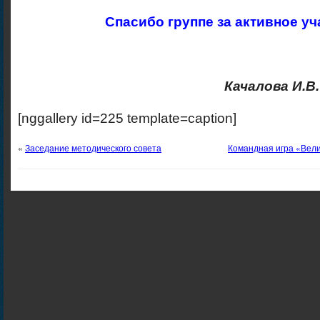
Спасибо группе за активное уч
Качалова И.В.
[nggallery id=225 template=caption]
«
Заседание методического совета
Командная игра «Вели