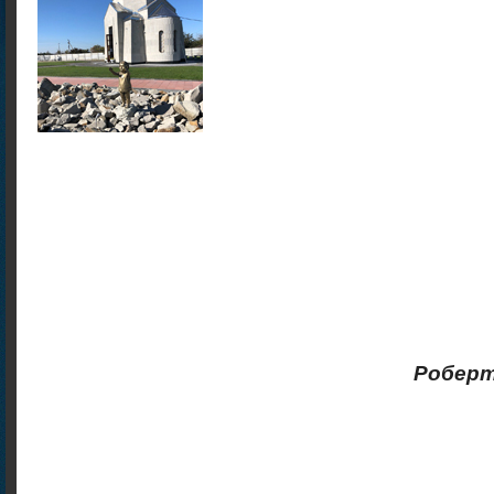
через г
помн
О т
кто уж
никогд
помнит
Роберт