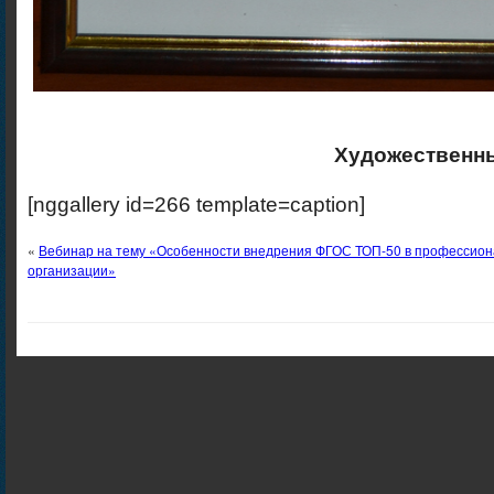
Художественн
[nggallery id=266 template=caption]
«
Вебинар на тему «Особенности внедрения ФГОС ТОП-50 в профессион
организации»