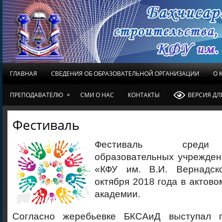
ГЛАВНАЯ
СВЕДЕНИЯ ОБ ОБРАЗОВАТЕЛЬНОЙ ОРГАНИЗАЦИИ
О 
»
ПРЕПОДАВАТЕЛЮ
СМИ О НАС
КОНТАКТЫ
ВЕРСИЯ Д
Фестиваль
Фестиваль среди
образовательных учрежде
«КФУ им. В.И. Вернадск
октября 2018 года в актово
академии.
Согласно жеребьевке БКСАиД выступал п