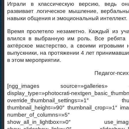
Играли в классическую версию, ведь он
развивает логическое мышление, вербальн
навыки общения и эмоциональный интеллект.
Время пролетело незаметно. Каждый из уча
влился в выбранную им роль. Все ребята 
актёрское мастерство, а своими игровыми 
выпускники, на протяжении 4 лет принимавши
в этом мероприятии.
Педагог-псих
[ngg_images source=»galleries» cont
display_type=»photocrati-nextgen_basic_thumbn
override_thumbnail_settings=»1″ thumb
thumbnail_height=»90″ thumbnail_crop=»1″ im
number_of_columns=»5″ ajax_p
show_all_in_lightbox=»0″ use_imagebr