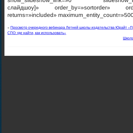
show_slideshow_link=»0″ slideshow_link
слайдшоу]» order_by=»sortorder» order
returns=»included» maximum_entity_count=»500
«
Просмотр очередного вебинара Летней школы издательства Юрайт «
СПО: где найти, как использовать»
Школа