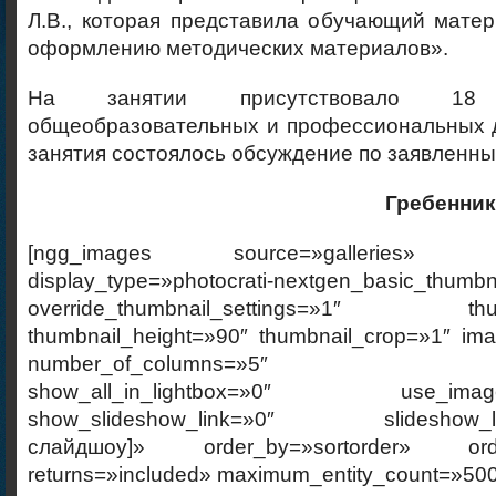
Л.В., которая представила обучающий мате
оформлению методических материалов».
На занятии присутствовало 18 п
общеобразовательных и профессиональных д
занятия состоялось обсуждение по заявленны
Гребенник
[ngg_images source=»galleries» cont
display_type=»photocrati-nextgen_basic_thumbn
override_thumbnail_settings=»1″ thumb
thumbnail_height=»90″ thumbnail_crop=»1″ im
number_of_columns=»5″ ajax_p
show_all_in_lightbox=»0″ use_imagebr
show_slideshow_link=»0″ slideshow_link
слайдшоу]» order_by=»sortorder» order
returns=»included» maximum_entity_count=»500