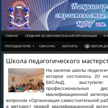
ГЛАВНАЯ
СВЕДЕНИЯ ОБ ОБРАЗОВАТЕЛЬНОЙ ОРГАНИЗАЦИИ
О 
»
ПРЕПОДАВАТЕЛЮ
СМИ О НАС
КОНТАКТЫ
ВЕРСИЯ Д
Школа педагогического мастерс
На занятии школы педагогич
которое состоялось 20 н
БКСАиД, выступили:
профессиональных ди
квалификационной категор
вопросом «Организация самостоятельной ра
и методист первой квалификационной катег