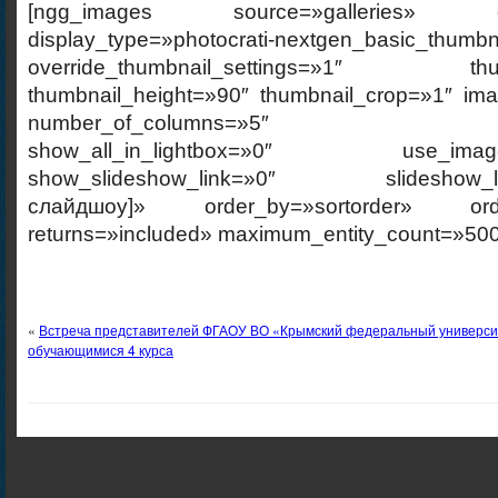
[ngg_images source=»galleries» cont
display_type=»photocrati-nextgen_basic_thumbn
override_thumbnail_settings=»1″ thumb
thumbnail_height=»90″ thumbnail_crop=»1″ im
number_of_columns=»5″ ajax_p
show_all_in_lightbox=»0″ use_imagebr
show_slideshow_link=»0″ slideshow_link
слайдшоу]» order_by=»sortorder» order
returns=»included» maximum_entity_count=»500
«
Встреча представителей ФГАОУ ВО «Крымский федеральный университ
обучающимися 4 курса