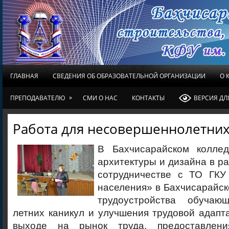
ГЛАВНАЯ
СВЕДЕНИЯ ОБ ОБРАЗОВАТЕЛЬНОЙ ОРГАНИЗАЦИИ
О 
»
ПРЕПОДАВАТЕЛЮ
СМИ О НАС
КОНТАКТЫ
ВЕРСИЯ Д
Работа для несовершеннолетни
В Бахчисарайском коллед
архитектуры и дизайна в р
сотрудничестве с ТО ГКУ
населения» в Бахчисарайск
трудоустройства обуча
летних каникул и улучшения трудовой адап
выходе на рынок труда, предоставлен