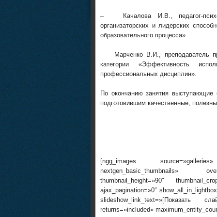
– Качалова И.В., педагог-психо
организаторских и лидерских способ
образовательного процесса»
– Марченко В.И., преподаватель п
категории «Эффективность исп
профессиональных дисциплин».
По окончанию занятия выступающие 
подготовившим качественные, полезны
[ngg_images source=»galleries»
nextgen_basic_thumbnails» overr
thumbnail_height=»90″ thumbnail_c
ajax_pagination=»0″ show_all_in_lightb
slideshow_link_text=»[Показать сл
returns=»included» maximum_entity_cou