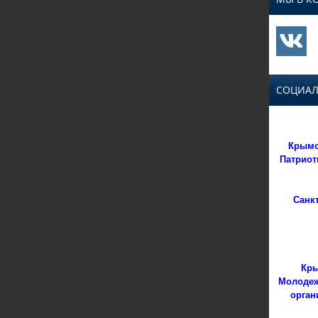
СОЦИАЛ
Крымс
Патриот
Санк
Кры
Молодеж
орган