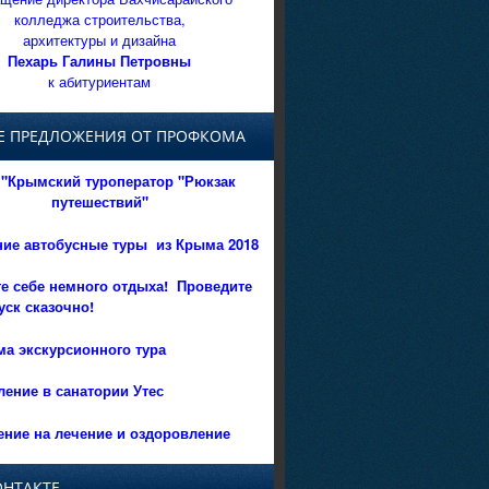
колледжа строительства,
архитектуры и дизайна
Пехарь Галины Петровны
к абитуриентам
Е ПРЕДЛОЖЕНИЯ ОТ ПРОФКОМА
"Крымский туроператор "Рюкзак
путешествий"
ние автобусные туры из Крыма 2018
е себе немного отдыха!
Проведите
уск сказочно!
а экскурсионного тура
ение в санатории Утес
ние на лечение и оздоровление
ОНТАКТЕ