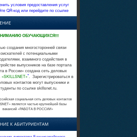
енить условия предоставления услуг
йте QR-код или перейдите по ссылке
ЕНИЕ
НИМАНИЮ ОБУЧАЮЩИХСЯ!!!
ью создания многосторонней связи
соискателей с потенциальными
одателями, взаимного содействия в
тройстве выпускников на базе портала
та в России» создана сеть деловых
*
в
«SKILLSNET»
. Зарегистрироваться в
еловых контактов могут выпускники и
студенты по ссылке skillsnet.ru.
сийская социальная сеть деловых контактов
SNET» является частью крупнейшей базы
вакансий «РАБОТА В РОССИИ»
НИЕ К АБИТУРИЕНТАМ
щение директора Бахчисарайского