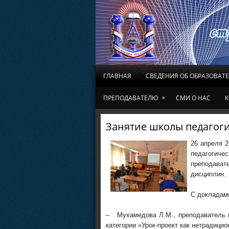
ГЛАВНАЯ
СВЕДЕНИЯ ОБ ОБРАЗОВАТ
»
ПРЕПОДАВАТЕЛЮ
СМИ О НАС
К
Занятие школы педагоги
26 апреля 
педагогич
преподав
дисциплин.
С докладам
– Мухамедова Л.М., преподаватель 
категории «Урок-проект как нетрадици