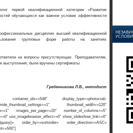
лог первой квалификационной категории «Развитие
ностей обучающихся как важное условие эффективности
НЕЗАВИ
рофессиональных дисциплин высшей квалификационной
УСЛОВИ
ользования групповых форм работы на занятиях
ответили на вопросы присутствующих. Преподавателям,
е выступления, были вручены сертификаты.
Гребенникова Л.В., методист
 container_ids=»548″ display_type=»photocrati-
ide_thumbnail_settings=»1″ thumbnail_width=»120″
rop=»1″ images_per_page=»20″ number_of_columns=»5″
ox=»0″ use_imagebrowser_effect=»0″ show_slideshow_link=»0″
айдшоу]» order_by=»sortorder» order_direction=»ASC»
nt=»500″]