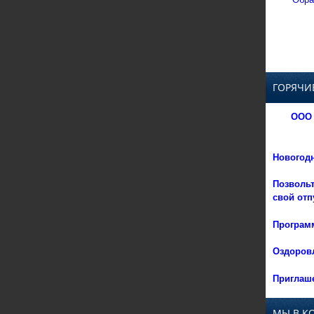
ГОРЯЧИ
ООО 
Новогод
Позвольт
свой отп
Программ
Оздоровл
Приглаше
МЫ В К