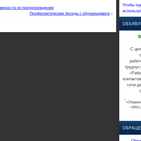
Чтобы оц
 мерах по их предупреждению
использу
Профилактические беседы с обучающимися
»
ОБЪЯВЛ
В
С цел
работ
трудоус
«Рабо
контакто
сети д
*
«Общерос
«SKILL
ОБРАЩЕ
Обра