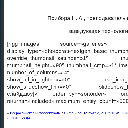
Прибора Н. А., преподаватель
заведующая технологи
[ngg_images source=»galleries» cont
display_type=»photocrati-nextgen_basic_thumbn
override_thumbnail_settings=»1″ thumb
thumbnail_height=»90″ thumbnail_crop=»1″ im
number_of_columns=»4″ ajax_p
show_all_in_lightbox=»0″ use_imagebr
show_slideshow_link=»0″ slideshow_link
слайдшоу]» order_by=»sortorder» order
returns=»included» maximum_entity_count=»500
«
Всероссийская интеллектуальная игра «РИСК: РАЗУМ, ИНТУИЦИЯ, 
ЛЕНИНГРАДА.