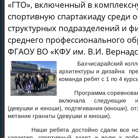
«ГТО», включенный в комплекс
спортивную спартакиаду среди 
структурных подразделений и ф
среднего профессионального об
ФГАОУ ВО «КФУ им. В.И. Вернадс
Бахчисарайский коллед
архитектуры и дизайна пр
команда ребят с 1 по 4 курс
Программа соревновани
включала следующие н
(девушки и юноши), подтягивания (юноши), от
метание гранаты (девушки и юноши).
Наши ребята достойно сдали все норм
характер, спортивный азарт и волю к поб