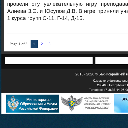
провели эту увлекательную игру преподав
Алиева З.Э. и Юсупов Д.В. В игре приняли у
1 курса групп С-11, Г-14, Д-15.
Page 1 of 3
1
2
3
2015 - 2026 © Бахчисарайский 
Крымского федеральног
298400, Республика К
Телефон: +7-3655-44-06-06