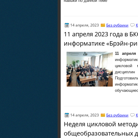
навыки по данной теме
14 апреля, 2023
Без рубрики
К
11 апреля 2023 года в Б
информатике «Брэйн-ри
11 апреля
информатик
цикловой 
дисциплин
Подготовил
информатик
обучающиеся
14 апреля, 2023
Без рубрики
К
Неделя цикловой метод
общеобразовательных д