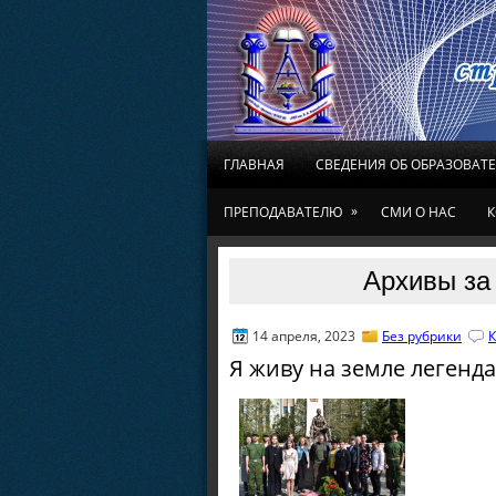
ГЛАВНАЯ
СВЕДЕНИЯ ОБ ОБРАЗОВАТ
»
ПРЕПОДАВАТЕЛЮ
СМИ О НАС
К
Архивы за 
14 апреля, 2023
Без рубрики
К
Я живу на земле легенд
«Они и
И до к