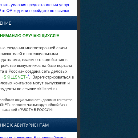
енить условия предоставления услуг
йте QR-код или перейдите по ссылке
ЕНИЕ
НИМАНИЮ ОБУЧАЮЩИХСЯ!!!
ью создания многосторонней связи
соискателей с потенциальными
одателями, взаимного содействия в
тройстве выпускников на базе портала
та в России» создана сеть деловых
*
в
«SKILLSNET»
. Зарегистрироваться в
еловых контактов могут выпускники и
студенты по ссылке skillsnet.ru.
сийская социальная сеть деловых контактов
SNET» является частью крупнейшей базы
вакансий «РАБОТА В РОССИИ»
НИЕ К АБИТУРИЕНТАМ
щение директора Бахчисарайского