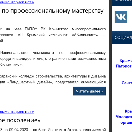
омментариев нет »
т по профессиональному мастерству
3 г. на базе ГАПОУ РК Крымского многопрофильного
прошел VII Крымский чемпионат «Абилимпикc» —
СОЦИАЛ
ый
ационального чемпионата по профессиональному
 среди инвалидов и лиц с ограниченными возможностями
Крымс
Абилимпикс».
Патриот
ский колледж строительства, архитектуры и дизайна
Санк
ции «Ландшафтный дизайн», представлял обучающийся
Читать далее »
Кры
омментариев нет »
Молодеж
ое поколение»
орган
23 по 09.04.2023 г. на базе Института Агротехнологической