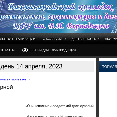
»
»
ЕЛЬНОЙ ОРГАНИЗАЦИИ
О КОЛЛЕДЖЕ
ДЕЯТЕЛЬНОСТЬ
АБИТУР
ОНТАКТЫ
ВЕРСИЯ ДЛЯ СЛАБОВИДЯЩИХ
день 14 апреля, 2023
ПОПУЛЯ
омментариев нет »
арной
сполнили солдатский долг суровый
онца остались Родине верны.