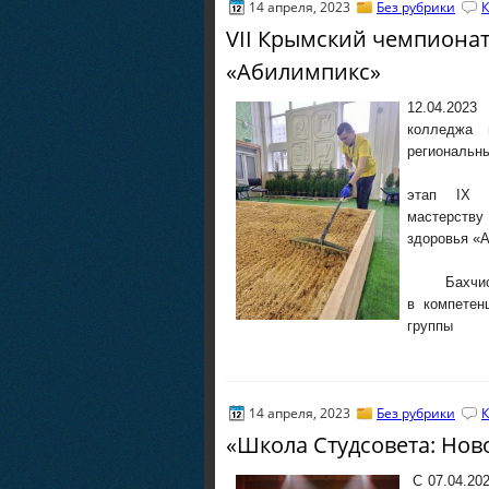
14 апреля, 2023
Без рубрики
К
VII Крымский чемпиона
«Абилимпикc»
12.04.202
колледжа 
региональн
этап IХ Н
мастерству
здоровья «
Бахчисарай
в компетен
группы
14 апреля, 2023
Без рубрики
К
«Школа Студсовета: Нов
С 07.04.20