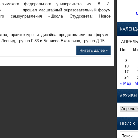
крымского федерального университета им. В. И.
ого прошел масштабный образовательный форум
С
кого самоуправления «Школа Студсовета: Новое
КАЛЕНД
ства, архитектуры и дизайна представляли на форуме:
АПРЕЛЬ
 Леонид, группа Г-33 и Беляева Екатерина, группа Д-15.
Пн
В
Читать далее »
3
10
17
24
« Мар
М
АРХИВЫ
Архивы
ПОИСК