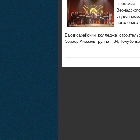
академии 
Вернадск
студенчес
поколение».
Бахчисарайский колледжа строитель
Сервер Айвазов группа Г-34, Голубенко