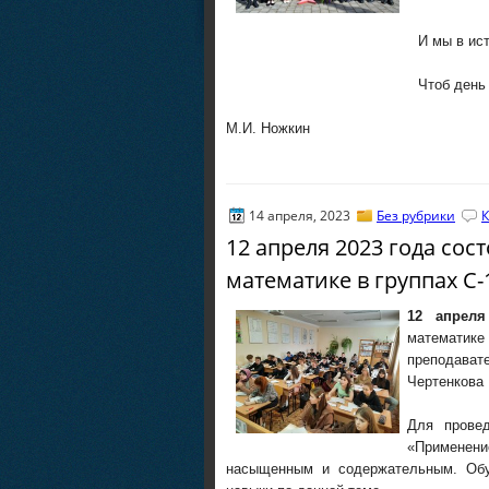
И мы в историю загл
Чтоб день сегодняшний
М.И. Ножкин
14 апреля, 2023
Без рубрики
К
12 апреля 2023 года со
математике в группах С-
12 апрел
математике
преподавате
Чертенкова 
Для провед
«Применен
насыщенным и содержательным. Обу