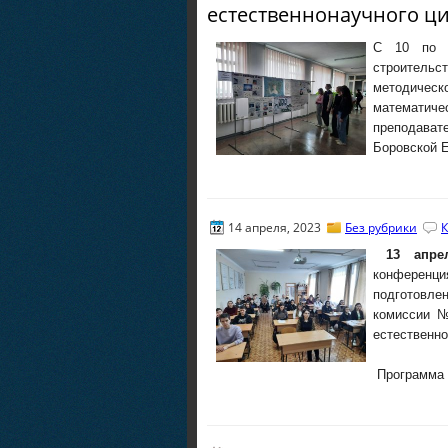
естественнонаучного ц
С 10 по 1
строительс
методичес
математиче
преподава
Боровской Е
14 апреля, 2023
Без рубрики
К
13 апре
конференц
подготовле
комиссии №
естественно
Программа 