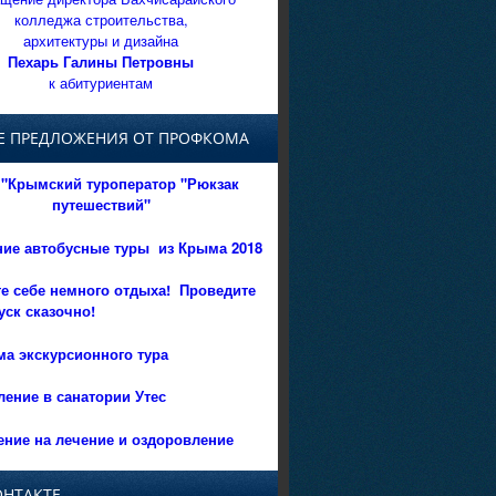
колледжа строительства,
архитектуры и дизайна
Пехарь Галины Петровны
к абитуриентам
Е ПРЕДЛОЖЕНИЯ ОТ ПРОФКОМА
"Крымский туроператор "Рюкзак
путешествий"
ние автобусные туры из Крыма 2018
е себе немного отдыха!
Проведите
уск сказочно!
а экскурсионного тура
ение в санатории Утес
ние на лечение и оздоровление
ОНТАКТЕ