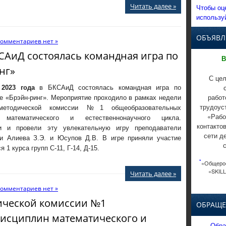
Читать далее »
Чтобы оц
использу
ОБЪЯВЛ
омментариев нет »
КСАиД состоялась командная игра по
В
нг»
С цел
 2023 года
в БКСАиД состоялась командная игра по
работ
е «Брэйн-ринг». Мероприятие проходило в рамках недели
трудоус
методической комиссии №1 общеобразовательных
«Рабо
 математического и естественнонаучного цикла.
контакто
и и провели эту увлекательную игру преподаватели
сети д
и Алиева З.Э. и Юсупов Д.В. В игре приняли участие
 1 курса групп С-11, Г-14, Д-15.
*
«Общерос
«SKILL
Читать далее »
омментариев нет »
ической комиссии №1
ОБРАЩЕ
исциплин математического и
Обра