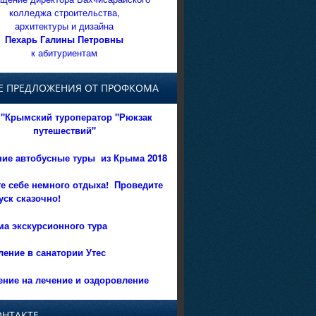
колледжа строительства,
архитектуры и дизайна
Пехарь Галины Петровны
к абитуриентам
Е ПРЕДЛОЖЕНИЯ ОТ ПРОФКОМА
"Крымский туроператор "Рюкзак
путешествий"
ние автобусные туры из Крыма 2018
е себе немного отдыха!
Проведите
уск сказочно!
а экскурсионного тура
ение в санатории Утес
ние на лечение и оздоровление
ОНТАКТЕ