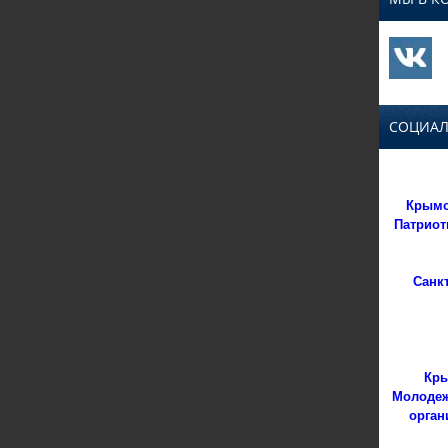
СОЦИАЛ
Крымс
Патриот
Санк
Кры
Молодеж
орган