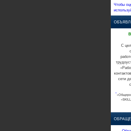
Чтобы оц
использу
ОБЪЯВЛ
В
С цел
работ
трудоус
«Рабо
контакто
сети д
*
«Общерос
«SKILL
ОБРАЩЕ
Обра