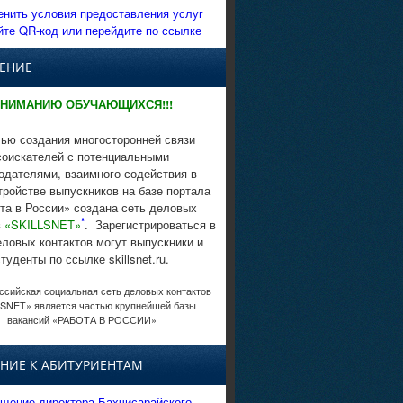
енить условия предоставления услуг
йте QR-код или перейдите по ссылке
ЕНИЕ
НИМАНИЮ ОБУЧАЮЩИХСЯ!!!
ью создания многосторонней связи
соискателей с потенциальными
одателями, взаимного содействия в
тройстве выпускников на базе портала
та в России» создана сеть деловых
*
в
«SKILLSNET»
. Зарегистрироваться в
еловых контактов могут выпускники и
студенты по ссылке skillsnet.ru.
сийская социальная сеть деловых контактов
SNET» является частью крупнейшей базы
вакансий «РАБОТА В РОССИИ»
НИЕ К АБИТУРИЕНТАМ
щение директора Бахчисарайского