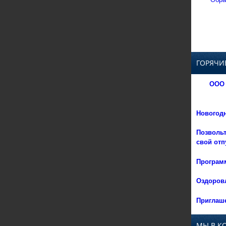
ГОРЯЧИ
ООО 
Новогод
Позвольт
свой отп
Программ
Оздоровл
Приглаше
МЫ В К