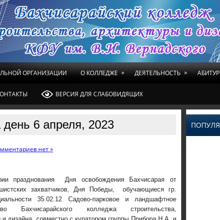
»
»
ЕЛЬНОЙ ОРГАНИЗАЦИИ
О КОЛЛЕДЖЕ
ДЕЯТЕЛЬНОСТЬ
АБИТУР
ОНТАКТЫ
ВЕРСИЯ ДЛЯ СЛАБОВИДЯЩИХ
 день 6 апреля, 2023
ПОПУЛЯ
мментариев нет »
рии празднования Дня освобождения Бахчисарая от
шистских захватчиков, Дня Победы, обучающиеся гр.
иальности 35.02.12 Садово-парковое и ландшафтное
ство Бахчисарайского колледжа строительства,
 и дизайна, совместно с куратором группы Прибора Н.А. и