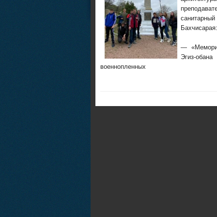
преподава
санитарный
Бахчисарая
— «Мемори
Эгиз-обан
военнопленных