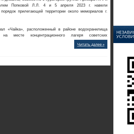
телем Попковой Л.Л. 4 и 5 апреля 2023 г. навели
 порядок прилегающей территории около мемориалов г.
:
ал «Чайка», расположенный в районе водохранилища
НЕЗАВИ
а на месте концентрационного лагеря советских
УСЛОВИ
Читать далее »