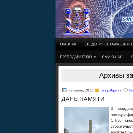
ГЛАВНАЯ
СВЕДЕНИЯ ОБ ОБРАЗОВАТ
»
ПРЕПОДАВАТЕЛЮ
СМИ О НАС
К
Архивы за
6 апреля, 2023
Без рубрики
Ко
ДАНЬ ПАМЯТИ
В преддве
немецко-фа
СП-36 спец
строитель
архитектуры