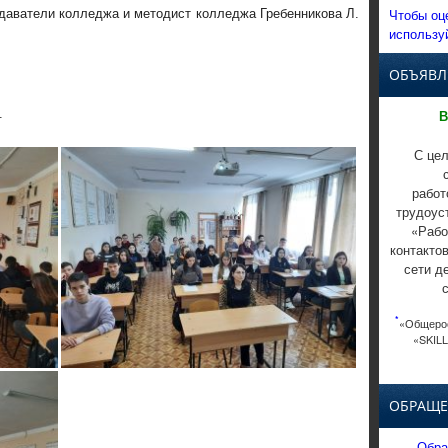
Чтобы оц
даватели колледжа и методист колледжа Гребенникова Л.
использу
ОБЪЯВЛ
.
В
С цел
работ
трудоус
«Рабо
контакто
сети д
*
«Общерос
«SKILL
ОБРАЩЕ
Обра