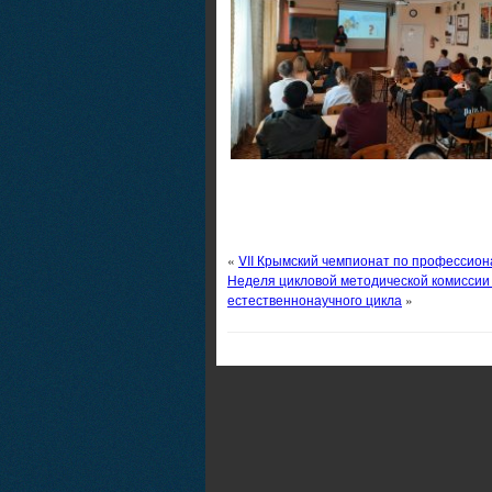
«
VII Крымский чемпионат по профессио
Неделя цикловой методической комиссии
естественнонаучного цикла
»