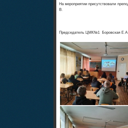
На мероприятии присутствовали препо
В.
Председатель ЦМК№1 Боровская Е.А