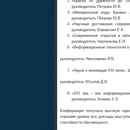
«Краски от древности до сов
руководитель Петрова Ю.В.
«Минеральные воды Крыма» А
руководитель Петрова Ю.В.
«Научные достижения современ
руководитель Боровская Е.А.
«Современные открытия в обла
руководитель Чертенкова Е.И.
«Информационные технологии в с
руководитель Николаенко Я.В.
«Наука и инновации XXI века», 
руководитель Юсупов Д.В.
«XXI век – век информационны
руководитель Алиева З.Э.
Конференция получила высокую оцен
хорошем уровне все доклады выступа
способности обучающихся.