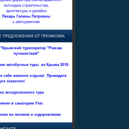
колледжа строительства,
архитектуры и дизайна
Пехарь Галины Петровны
к абитуриентам
Е ПРЕДЛОЖЕНИЯ ОТ ПРОФКОМА
"Крымский туроператор "Рюкзак
путешествий"
ние автобусные туры из Крыма 2018
е себе немного отдыха!
Проведите
уск сказочно!
а экскурсионного тура
ение в санатории Утес
ние на лечение и оздоровление
ОНТАКТЕ