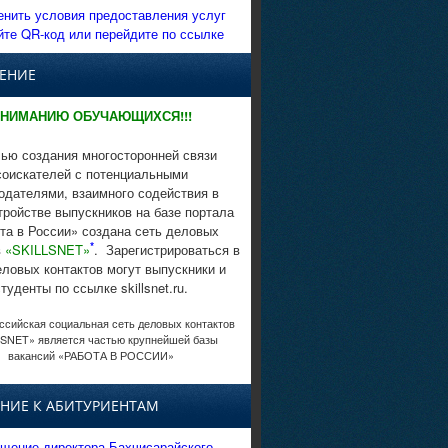
енить условия предоставления услуг
йте QR-код или перейдите по ссылке
ЕНИЕ
НИМАНИЮ ОБУЧАЮЩИХСЯ!!!
ью создания многосторонней связи
соискателей с потенциальными
одателями, взаимного содействия в
тройстве выпускников на базе портала
та в России» создана сеть деловых
*
в
«SKILLSNET»
. Зарегистрироваться в
еловых контактов могут выпускники и
студенты по ссылке skillsnet.ru.
сийская социальная сеть деловых контактов
SNET» является частью крупнейшей базы
вакансий «РАБОТА В РОССИИ»
НИЕ К АБИТУРИЕНТАМ
щение директора Бахчисарайского