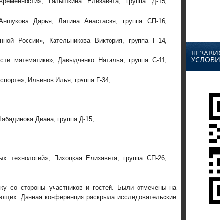
ременности», Галышкина Елизавета, группа Д-15,
ншукова Дарья, Латина Анастасия, группа СП-16,
ной России», Кательникова Виктория, группа Г-14,
НЕЗАВИ
УСЛОВИ
сти математики», Давыдченко Наталья, группа С-11,
порте», Ильинов Илья, группа Г-34,
Шабадинова Диана, группа Д-15,
х технологий», Пихоцкая Елизавета, группа СП-26,
ку со стороны участников и гостей. Были отмечены на
ющих. Данная конференция раскрыла исследовательские