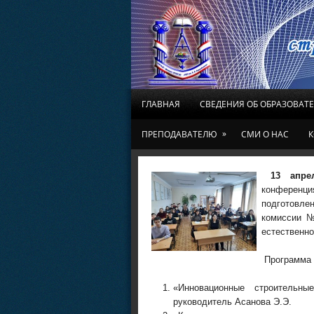
ГЛАВНАЯ
СВЕДЕНИЯ ОБ ОБРАЗОВАТ
»
ПРЕПОДАВАТЕЛЮ
СМИ О НАС
К
13 апре
конференц
подготовле
комиссии №
естественно
Программа 
«Инновационные строительны
руководитель Асанова Э.Э.