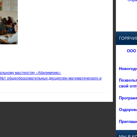
ГОРЯЧИ
ООО 
Новогод
нальному мастерству «Абилимпикc»
 №1 общеобразовательных дисциплин математического и
Позвольт
свой отп
Программ
Оздоровл
Приглаше
МЫ В К