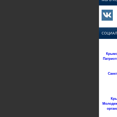
СОЦИАЛ
Крымс
Патриот
Санк
Кры
Молодеж
орган