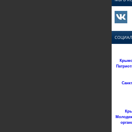
СОЦИАЛ
Крымс
Патриот
Санк
Кры
Молодеж
орган