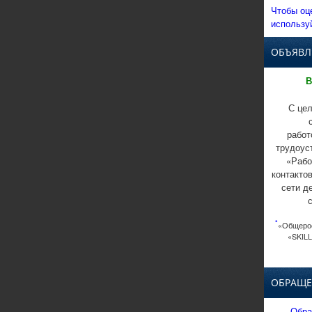
Чтобы оц
использу
ОБЪЯВЛ
В
С цел
работ
трудоус
«Рабо
контакто
сети д
*
«Общерос
«SKILL
ОБРАЩЕ
Обра