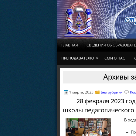
ГЛАВНАЯ
СВЕДЕНИЯ ОБ ОБРАЗОВАТ
»
ПРЕПОДАВАТЕЛЮ
СМИ О НАС
К
Архивы за
1 марта, 2023
Без рубрики
Ко
28 февраля 2023 года 
школы педагогического 
В ходе за
– Прибора