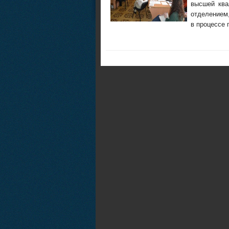
высшей ква
отделением
в процессе 