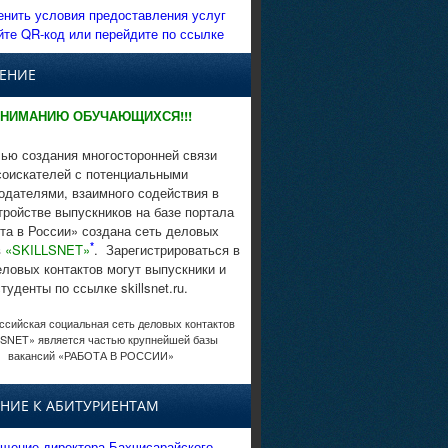
енить условия предоставления услуг
йте QR-код или перейдите по ссылке
ЕНИЕ
НИМАНИЮ ОБУЧАЮЩИХСЯ!!!
ью создания многосторонней связи
соискателей с потенциальными
одателями, взаимного содействия в
тройстве выпускников на базе портала
та в России» создана сеть деловых
*
в
«SKILLSNET»
. Зарегистрироваться в
еловых контактов могут выпускники и
студенты по ссылке skillsnet.ru.
сийская социальная сеть деловых контактов
SNET» является частью крупнейшей базы
вакансий «РАБОТА В РОССИИ»
НИЕ К АБИТУРИЕНТАМ
щение директора Бахчисарайского