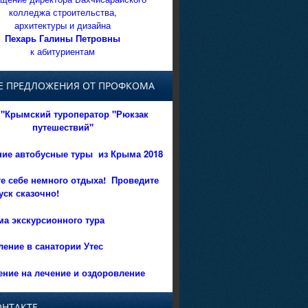
колледжа строительства,
архитектуры и дизайна
Пехарь Галины Петровны
к абитуриентам
Е ПРЕДЛОЖЕНИЯ ОТ ПРОФКОМА
"Крымский туроператор "Рюкзак
путешествий"
ние автобусные туры из Крыма 2018
е себе немного отдыха!
Проведите
уск сказочно!
а экскурсионного тура
ение в санатории Утес
ние на лечение и оздоровление
ОНТАКТЕ