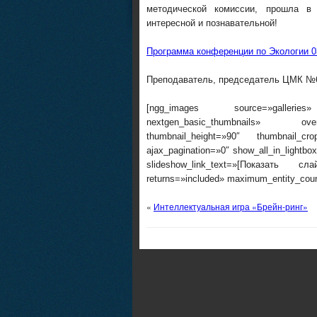
методической комиссии, прошла в
интересной и познавательной!
Программа конференции по Экологии 03
Преподаватель, председатель ЦМК №6
[ngg_images source=»galleries»
nextgen_basic_thumbnails» overr
thumbnail_height=»90″ thumbnail_c
ajax_pagination=»0″ show_all_in_lightb
slideshow_link_text=»[Показать сл
returns=»included» maximum_entity_cou
«
Интеллектуальная игра «Брейн-ринг»