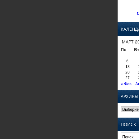
С
КАЛЕНД
МАРТ 2
Пн
В
6
13
20
27
« Фев
А
АРХИВЫ
Архивы
ПОИСК