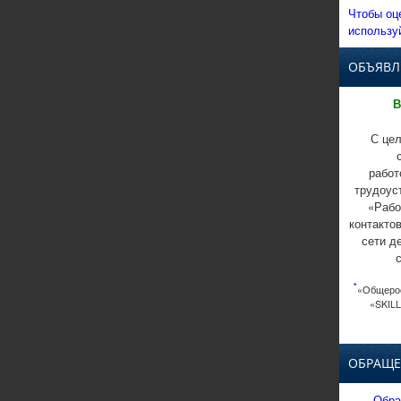
Чтобы оц
использу
ОБЪЯВЛ
В
С цел
работ
трудоус
«Рабо
контакто
сети д
*
«Общерос
«SKILL
ОБРАЩЕ
Обра