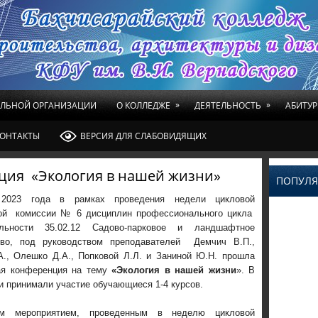
»
»
ЕЛЬНОЙ ОРГАНИЗАЦИИ
О КОЛЛЕДЖЕ
ДЕЯТЕЛЬНОСТЬ
АБИТУР
ОНТАКТЫ
ВЕРСИЯ ДЛЯ СЛАБОВИДЯЩИХ
ция «Экология в нашей жизни»
ПОПУЛЯ
2023 года в рамках проведения недели цикловой
ой комиссии № 6 дисциплин профессионального цикла
льности 35.02.12 Садово-парковое и ландшафтное
тво, под руководством преподавателей Демчич В.П.,
А., Олешко Д.А., Попковой Л.Л. и Заниной Ю.Н. прошла
ая конференция на тему
«
Экология в нашей жизни
». В
 принимали участие обучающиеся 1-4 курсов.
ым мероприятием, проведенным в неделю цикловой