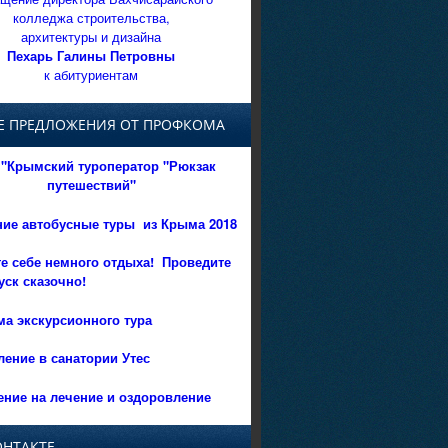
колледжа строительства,
архитектуры и дизайна
Пехарь Галины Петровны
к абитуриентам
Е ПРЕДЛОЖЕНИЯ ОТ ПРОФКОМА
"Крымский туроператор "Рюкзак
путешествий"
ние автобусные туры из Крыма 2018
е себе немного отдыха!
Проведите
уск сказочно!
а экскурсионного тура
ение в санатории Утес
ние на лечение и оздоровление
ОНТАКТЕ