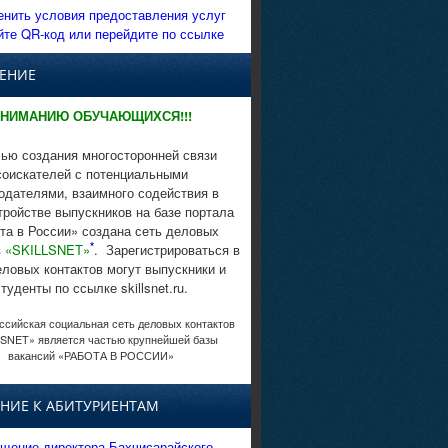
енить условия предоставления услуг
йте QR-код или перейдите по ссылке
ЕНИЕ
НИМАНИЮ ОБУЧАЮЩИХСЯ!!!
ью создания многосторонней связи
соискателей с потенциальными
одателями, взаимного содействия в
тройстве выпускников на базе портала
та в России» создана сеть деловых
*
в
«SKILLSNET»
. Зарегистрироваться в
еловых контактов могут выпускники и
студенты по ссылке skillsnet.ru.
сийская социальная сеть деловых контактов
SNET» является частью крупнейшей базы
вакансий «РАБОТА В РОССИИ»
НИЕ К АБИТУРИЕНТАМ
щение директора Бахчисарайского