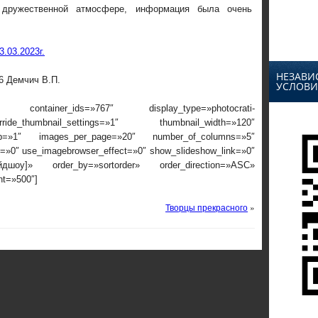
 дружественной атмосфере, информация была очень
.03.2023г.
НЕЗАВИ
 Демчич В.П.
УСЛОВИ
 container_ids=»767″ display_type=»photocrati-
ide_thumbnail_settings=»1″ thumbnail_width=»120″
rop=»1″ images_per_page=»20″ number_of_columns=»5″
ox=»0″ use_imagebrowser_effect=»0″ show_slideshow_link=»0″
айдшоу]» order_by=»sortorder» order_direction=»ASC»
nt=»500″]
Творцы прекрасного
»