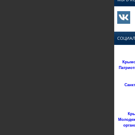
СОЦИАЛ
Крымс
Патриот
Санк
Кры
Молодеж
орган