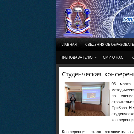
ГЛАВНАЯ
СВЕДЕНИЯ ОБ ОБРАЗОВАТ
»
ПРЕПОДАВАТЕЛЮ
СМИ О НАС
К
Студенческая конферен
03 марта 
методическ
по специа
строительс
Прибора Н.
студенческ
конференции
Конференция стала заключительн