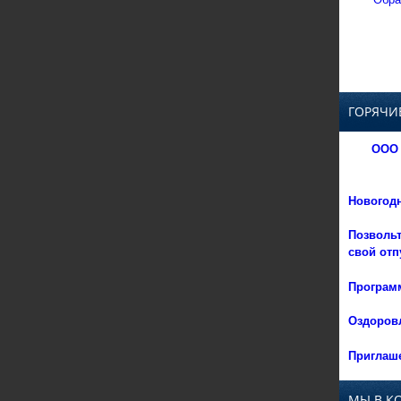
ГОРЯЧИ
ООО 
Новогод
Позвольт
свой отп
Программ
Оздоровл
Приглаше
МЫ В К