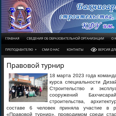
ГЛАВНАЯ
СВЕДЕНИЯ ОБ ОБРАЗОВАТЕЛЬНОЙ ОРГАНИЗАЦИИ
О 
»
ПРЕПОДАВАТЕЛЮ
СМИ О НАС
КОНТАКТЫ
ВЕРСИЯ Д
Правовой турнир
18 марта 2023 года команд
курса специальности Диза
Строительство и экспл
сооружений Бахчисара
строительства, архитек
составе 6 человек приняла участие в р
«Правовой турнир», проводимом среди ста