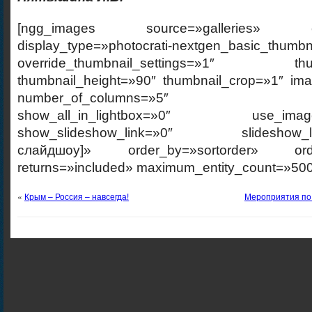
[ngg_images source=»galleries» cont
display_type=»photocrati-nextgen_basic_thumbn
override_thumbnail_settings=»1″ thumb
thumbnail_height=»90″ thumbnail_crop=»1″ im
number_of_columns=»5″ ajax_p
show_all_in_lightbox=»0″ use_imagebr
show_slideshow_link=»0″ slideshow_link
слайдшоу]» order_by=»sortorder» order
returns=»included» maximum_entity_count=»500
«
Крым – Россия – навсегда!
Мероприятия по