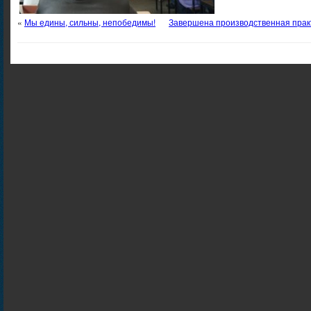
«
Мы едины, сильны, непобедимы!
Завершена производственная практи