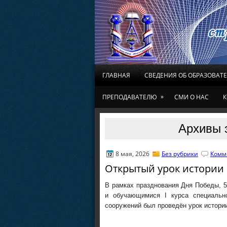
ГЛАВНАЯ
СВЕДЕНИЯ ОБ ОБРАЗОВАТ
»
ПРЕПОДАВАТЕЛЮ
СМИ О НАС
К
Архивы з
8 мая, 2026
Без рубрики
Комм
Открытый урок истории 
В рамках празднования Дня Победы, 5
и обучающимися І курса специально
сооружений был проведён урок истори