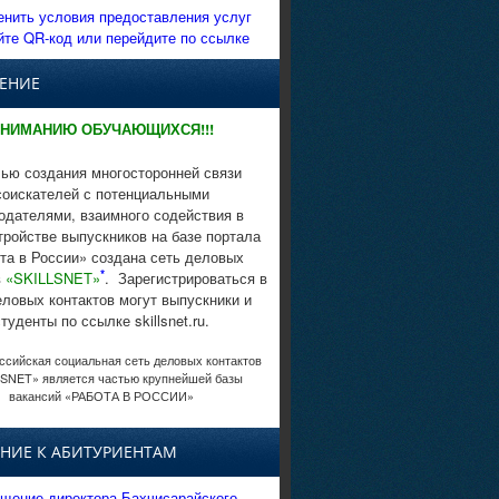
енить условия предоставления услуг
йте QR-код или перейдите по ссылке
ЕНИЕ
НИМАНИЮ ОБУЧАЮЩИХСЯ!!!
ью создания многосторонней связи
соискателей с потенциальными
одателями, взаимного содействия в
тройстве выпускников на базе портала
та в России» создана сеть деловых
*
в
«SKILLSNET»
. Зарегистрироваться в
еловых контактов могут выпускники и
студенты по ссылке skillsnet.ru.
сийская социальная сеть деловых контактов
SNET» является частью крупнейшей базы
вакансий «РАБОТА В РОССИИ»
НИЕ К АБИТУРИЕНТАМ
щение директора Бахчисарайского