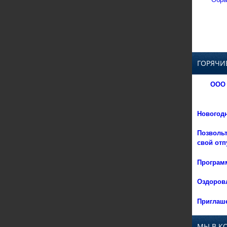
ГОРЯЧИ
ООО 
Новогод
Позвольт
свой отп
Программ
Оздоровл
Приглаше
МЫ В К