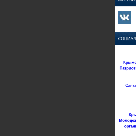
СОЦИАЛ
Крымс
Патриот
Санк
Кры
Молодеж
орган