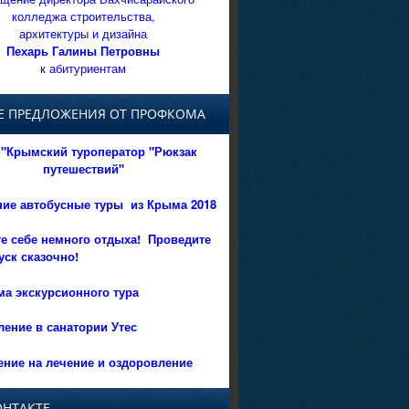
колледжа строительства,
архитектуры и дизайна
Пехарь Галины Петровны
к абитуриентам
Е ПРЕДЛОЖЕНИЯ ОТ ПРОФКОМА
"Крымский туроператор "Рюкзак
путешествий"
ние автобусные туры из Крыма 2018
е себе немного отдыха!
Проведите
уск сказочно!
а экскурсионного тура
ение в санатории Утес
ние на лечение и оздоровление
ОНТАКТЕ