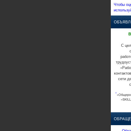
Чтобы оц
использу
ОБЪЯВЛ
В
С цел
работ
трудоус
«Рабо
контакто
сети д
*
«Общерос
«SKILL
ОБРАЩЕ
Обра