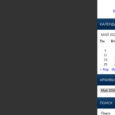
С
КАЛЕНД
МАЙ 20
Пн
В
4
11
18
25
« Апр
И
АРХИВЫ
Архивы
ПОИСК