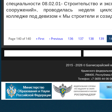
специальности 08.02.01- Строительство и экс
сооружений», проводилась неделя цик
колледже под девизом « Мы строители и сози
Page 140 of 140
« First
‹ Previous
136
137
138
139
1
2015 - 2026 © Бахчисарайский 
Крымского федеральног
298400, Республика К
Телефон: +7-3655-44-06-06