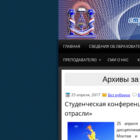
ГЛАВНАЯ
СВЕДЕНИЯ ОБ ОБРАЗОВАТ
»
ПРЕПОДАВАТЕЛЮ
СМИ О НАС
К
Архивы за 
25 апреля, 2017
Без рубрики
К
Студенческая конференц
отрасли»
25 апреля
дисциплина
Монтаж и 