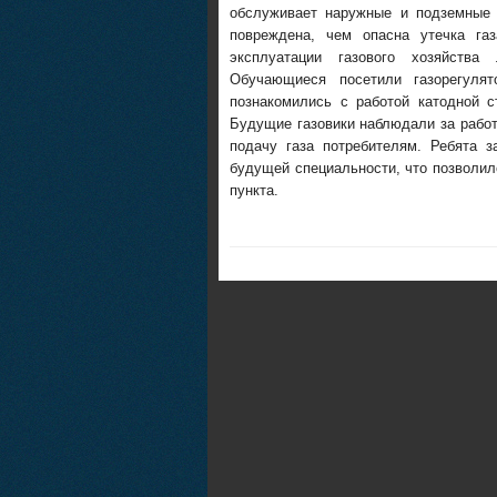
обслуживает наружные и подземные 
повреждена, чем опасна утечка га
эксплуатации газового хозяйств
Обучающиеся посетили газорегулят
познакомились с работой катодной с
Будущие газовики наблюдали за работ
подачу газа потребителям. Ребята 
будущей специальности, что позволил
пункта.