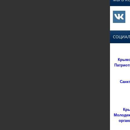
СОЦИАЛ
Крымс
Патриот
Санк
Кры
Молодеж
орган