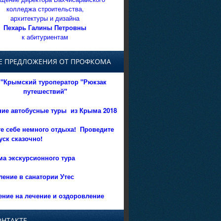
колледжа строительства,
архитектуры и дизайна
Пехарь Галины Петровны
к абитуриентам
Е ПРЕДЛОЖЕНИЯ ОТ ПРОФКОМА
"Крымский туроператор "Рюкзак
путешествий"
ние автобусные туры из Крыма 2018
е себе немного отдыха!
Проведите
уск сказочно!
а экскурсионного тура
ение в санатории Утес
ние на лечение и оздоровление
ОНТАКТЕ