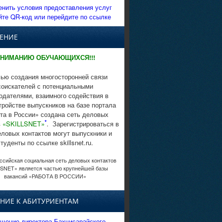
енить условия предоставления услуг
йте QR-код или перейдите по ссылке
ЕНИЕ
НИМАНИЮ ОБУЧАЮЩИХСЯ!!!
ью создания многосторонней связи
соискателей с потенциальными
одателями, взаимного содействия в
тройстве выпускников на базе портала
та в России» создана сеть деловых
*
в
«SKILLSNET»
. Зарегистрироваться в
еловых контактов могут выпускники и
студенты по ссылке skillsnet.ru.
сийская социальная сеть деловых контактов
SNET» является частью крупнейшей базы
вакансий «РАБОТА В РОССИИ»
НИЕ К АБИТУРИЕНТАМ
щение директора Бахчисарайского