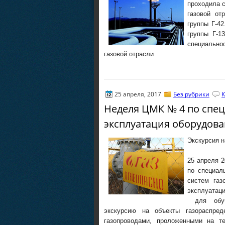
проходила с
газовой от
группы Г-4
группы Г-1
специально
газовой отрасли.
25 апреля, 2017
Без рубрики
К
Неделя ЦМК № 4 по спец
эксплуатация оборудова
Экскурсия н
25 апреля 2
по специал
систем газ
эксплуатац
для обуча
экскурсию на объекты газораспред
газопроводами, проложенными на т