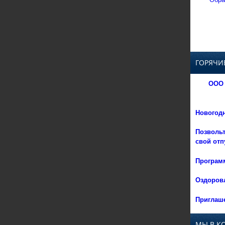
ГОРЯЧИ
ООО 
Новогод
Позвольт
свой отп
Программ
Оздоровл
Приглаше
МЫ В К