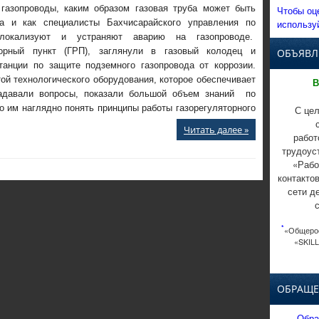
газопроводы, каким образом газовая труба может быть
Чтобы оц
за и как специалисты Бахчисарайского управления по
использу
а локализуют и устраняют аварию на газопроводе.
орный пункт (ГРП), заглянули в газовый колодец и
ОБЪЯВЛ
танции по защите подземного газопровода от коррозии.
ой технологического оборудования, которое обеспечивает
В
задавали вопросы, показали большой объем знаний по
о им наглядно понять принципы работы газорегуляторного
С цел
Читать далее »
работ
трудоус
«Рабо
контакто
сети д
*
«Общерос
«SKILL
ОБРАЩЕ
Обра