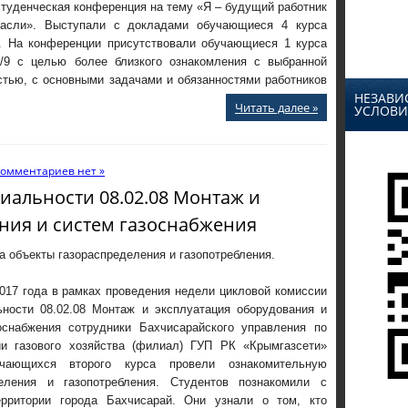
туденческая конференция на тему «Я – будущий работник
расли». Выступали с докладами обучающиеся 4 курса
2. На конференции присутствовали обучающиеся 1 курса
3/9 с целью более близкого ознакомления с выбранной
стью, с основными задачами и обязанностями работников
НЕЗАВИ
Читать далее »
УСЛОВИ
омментариев нет »
иальности 08.02.08 Монтаж и
ния и систем газоснабжения
а объекты газораспределения и газопотребления.
017 года в рамках проведения недели цикловой комиссии
ьности 08.02.08 Монтаж и эксплуатация оборудования и
оснабжения сотрудники Бахчисарайского управления по
ии газового хозяйства (филиал) ГУП РК «Крымгазсети»
ющихся второго курса провели ознакомительную
еления и газопотребления. Студентов познакомили с
ерритории города Бахчисарай. Они узнали о том, кто