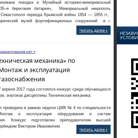
изована поездка в Музейный историко-мемориальный
«35–я береговая батарея», Мемориальный некрополь
 Севастополя периода Крымской войны 1854 — 1855 гг.,
орический музей фортификационных сооружений в г.
Читать далее »
НЕЗАВИ
УСЛОВИ
омментариев нет »
ехническая механика» по
 Монтаж и эксплуатация
 газоснабжения
7 апреля 2017 года состоялся конкурс среди обучающихся
ов, знатоков дисциплины Техническая механика.
е проведено в рамках недели ЦМК № 4 по специальности
 Монтаж и эксплуатация оборудования и систем
ения. Конкурс подготовлен преподавателем высшей
Вербицким Виктором Ивановичем.
Читать далее »