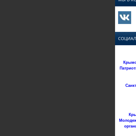
СОЦИАЛ
Крымс
Патриот
Санк
Кры
Молодеж
орган