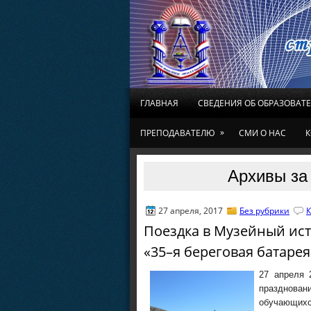
ГЛАВНАЯ
СВЕДЕНИЯ ОБ ОБРАЗОВАТ
»
ПРЕПОДАВАТЕЛЮ
СМИ О НАС
К
Архивы за 
27 апреля, 2017
Без рубрики
К
Поездка в Музейный ис
«35–я береговая батарея
27 апреля 
празднован
обучающихся