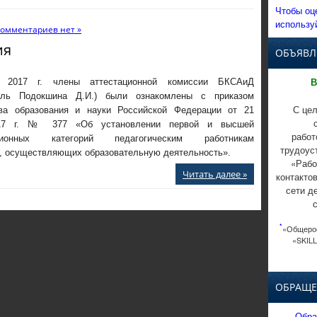
Чтобы оц
использу
омментариев нет »
ия
ОБЪЯВЛ
В
 2017 г. члены аттестационной комиссии БКСАиД
тель Подокшина Д.И.) были ознакомлены с приказом
С цел
ва образования и науки Российской Федерации от 21
17 г. № 377 «Об установлении первой и высшей
работ
ационных категорий педагогическим работникам
трудоус
й, осуществляющих образовательную деятельность».
«Рабо
Читать далее »
контакто
сети д
*
«Общерос
«SKILL
ОБРАЩЕ
Обра