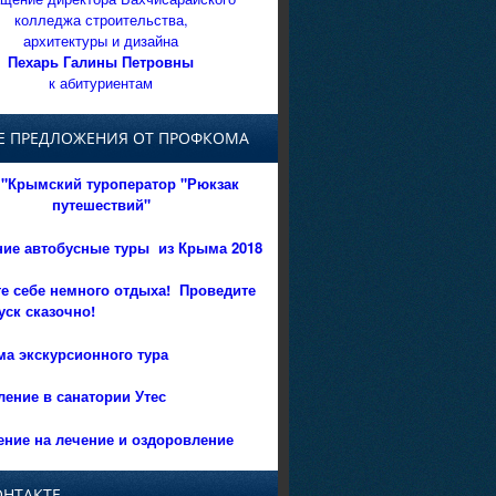
колледжа строительства,
архитектуры и дизайна
Пехарь Галины Петровны
к абитуриентам
Е ПРЕДЛОЖЕНИЯ ОТ ПРОФКОМА
"Крымский туроператор "Рюкзак
путешествий"
ние автобусные туры из Крыма 2018
е себе немного отдыха!
Проведите
уск сказочно!
а экскурсионного тура
ение в санатории Утес
ние на лечение и оздоровление
ОНТАКТЕ