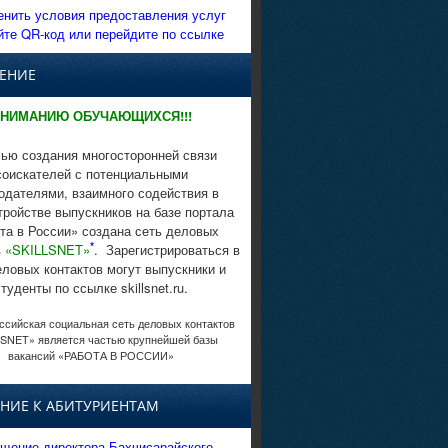
енить условия предоставления услуг
йте QR-код или перейдите по ссылке
ЕНИЕ
НИМАНИЮ ОБУЧАЮЩИХСЯ!!!
ью создания многосторонней связи
соискателей с потенциальными
одателями, взаимного содействия в
тройстве выпускников на базе портала
та в России» создана сеть деловых
*
в
«SKILLSNET»
. Зарегистрироваться в
еловых контактов могут выпускники и
студенты по ссылке skillsnet.ru.
сийская социальная сеть деловых контактов
SNET» является частью крупнейшей базы
вакансий «РАБОТА В РОССИИ»
НИЕ К АБИТУРИЕНТАМ
щение директора Бахчисарайского