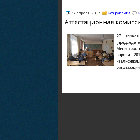
27 апреля, 2017
Без рубрики
К
Аттестационная комисс
27 апреля
(председа
Министерст
апреля 20
квалифик
организаци