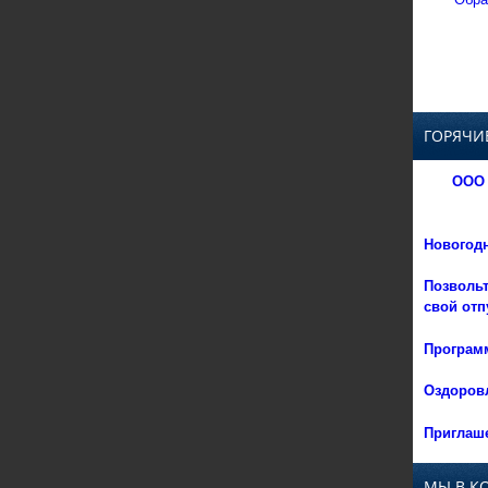
ГОРЯЧИ
ООО 
Новогод
Позвольт
свой отп
Программ
Оздоровл
Приглаше
МЫ В К