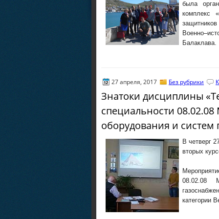
была орган
комплекс 
защитников
Военно–ист
Балаклава.
27 апреля, 2017
Без рубрики
К
Знатоки дисциплины «Т
специальности 08.02.08
оборудования и систем
В четверг 2
вторых курс
Мероприяти
08.02.08
газоснабж
категории 