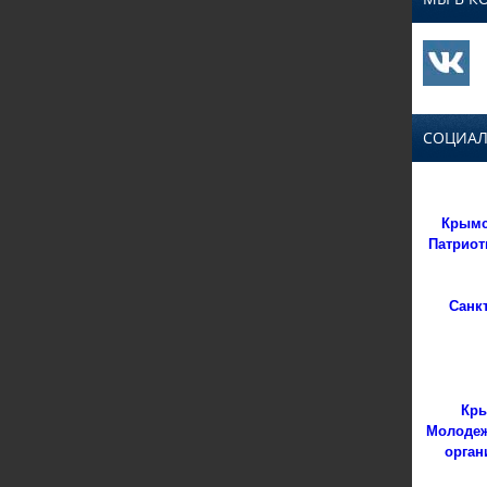
СОЦИАЛ
Крымс
Патриот
Санк
Кры
Молодеж
орган