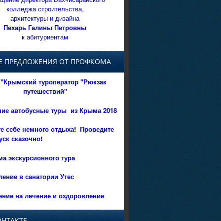
колледжа строительства,
архитектуры и дизайна
Пехарь Галины Петровны
к абитуриентам
Е ПРЕДЛОЖЕНИЯ ОТ ПРОФКОМА
"Крымский туроператор "Рюкзак
путешествий"
ние автобусные туры из Крыма 2018
е себе немного отдыха!
Проведите
уск сказочно!
а экскурсионного тура
ение в санатории Утес
ние на лечение и оздоровление
ОНТАКТЕ