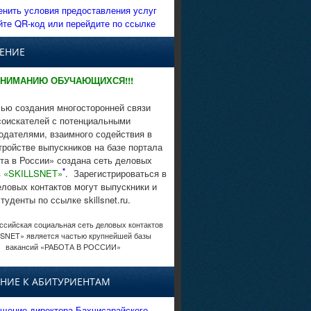
енить условия предоставления услуг
йте QR-код или перейдите по ссылке
ЕНИЕ
НИМАНИЮ ОБУЧАЮЩИХСЯ!!!
ью создания многосторонней связи
соискателей с потенциальными
одателями, взаимного содействия в
тройстве выпускников на базе портала
та в России» создана сеть деловых
*
в
«SKILLSNET»
. Зарегистрироваться в
еловых контактов могут выпускники и
студенты по ссылке skillsnet.ru.
сийская социальная сеть деловых контактов
SNET» является частью крупнейшей базы
вакансий «РАБОТА В РОССИИ»
НИЕ К АБИТУРИЕНТАМ
щение директора Бахчисарайского