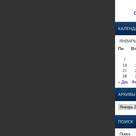
С
КАЛЕНД
ЯНВАРЬ
Пн
В
7
14
21
28
« Дек
Фе
АРХИВЫ
Архивы
ПОИСК