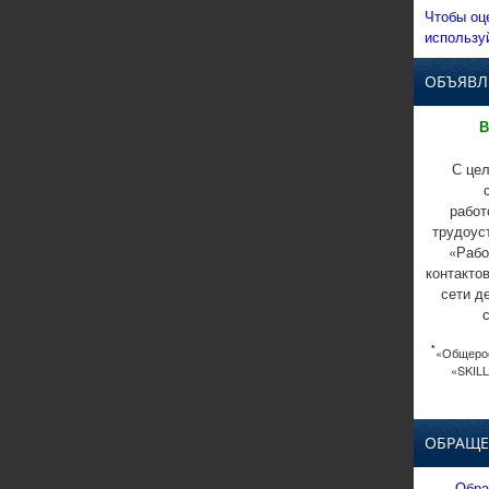
Чтобы оц
использу
ОБЪЯВЛ
В
С цел
работ
трудоус
«Рабо
контакто
сети д
*
«Общерос
«SKILL
ОБРАЩЕ
Обра