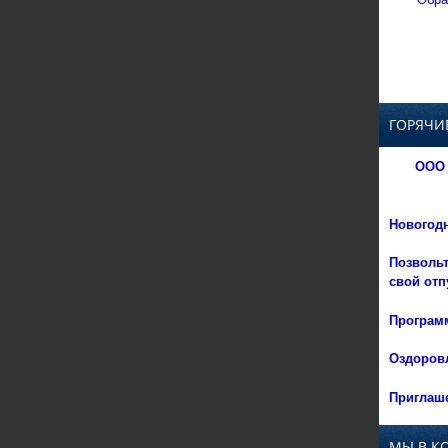
ГОРЯЧИ
ООО 
Новогод
Позвольт
свой отп
Программ
Оздоровл
Приглаше
МЫ В К