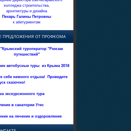
колледжа строительства,
архитектуры и дизайна
Пехарь Галины Петровны
к абитуриентам
Е ПРЕДЛОЖЕНИЯ ОТ ПРОФКОМА
"Крымский туроператор "Рюкзак
путешествий"
ние автобусные туры из Крыма 2018
е себе немного отдыха!
Проведите
уск сказочно!
а экскурсионного тура
ение в санатории Утес
ние на лечение и оздоровление
ОНТАКТЕ