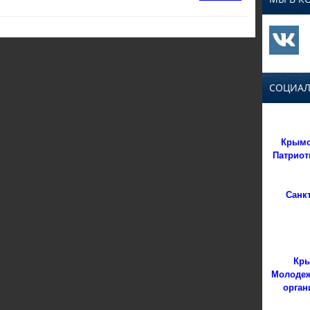
СОЦИАЛ
Крымс
Патриот
Санк
Кры
Молодеж
орган