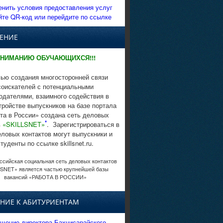
енить условия предоставления услуг
йте QR-код или перейдите по ссылке
ЕНИЕ
НИМАНИЮ ОБУЧАЮЩИХСЯ!!!
ью создания многосторонней связи
соискателей с потенциальными
одателями, взаимного содействия в
тройстве выпускников на базе портала
та в России» создана сеть деловых
*
в
«SKILLSNET»
. Зарегистрироваться в
еловых контактов могут выпускники и
студенты по ссылке skillsnet.ru.
сийская социальная сеть деловых контактов
SNET» является частью крупнейшей базы
вакансий «РАБОТА В РОССИИ»
НИЕ К АБИТУРИЕНТАМ
щение директора Бахчисарайского