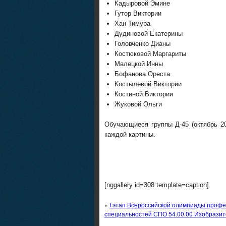
Кадыровой Эмине
Гутор Виктории
Хан Тимура
Дудиновой Екатерины
Головченко Дианы
Костюковой Маргариты
Малецкой Инны
Бофанова Ореста
Костылевой Виктории
Костиной Виктории
Жуковой Ольги
Обучающиеся группы Д-45 (октябрь 2
каждой картины.
[nggallery id=308 template=caption]
«
I этап Всероссийской олимпиады профе
специальностей СПО 54.00.00 Изобразит