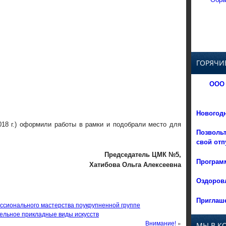
ГОРЯЧИ
ООО 
Новогод
018 г.) оформили работы в рамки и подобрали место для
Позвольт
свой отп
Председатель ЦМК №5,
Программ
Хатибова Ольга Алексеевна
Оздоровл
Приглаше
ссионального мастерства поукрупненной группе
ельное прикладные виды искусств
Внимание!
»
МЫ В К