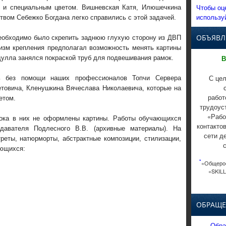
Чтобы оц
м и специальным цветом. Вишневская Катя, Илюшечкина
использу
твом Себежко Богдана легко справились с этой задачей.
ОБЪЯВЛ
необходимо было скрепить заднюю глухую сторону из ДВП
изм крепления предполагал возможность менять картины
В
дулла занялся покраской труб для подвешивания рамок.
С цел
ь без помощи наших профессионалов Топчи Сервера
товича, Кленушкина Вячеслава Николаевича, которые на
работ
етом.
трудоус
«Рабо
пока в них не оформлены картины. Работы обучающихся
контакто
давателя Подлесного В.В. (архивные материалы). На
сети д
реты, натюрморты, абстрактные композиции, стилизации,
ающихся:
*
«Общерос
«SKILL
ОБРАЩЕ
Обра