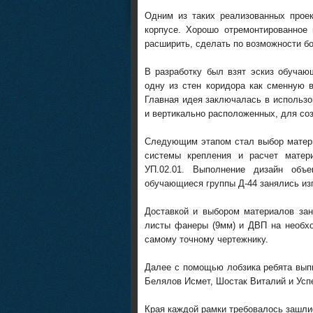
Одним из таких реализованных прое
корпусе. Хорошо отремонтированное
расширить, сделать по возможности б
В разработку был взят эскиз обуча
одну из стен коридора как сменную 
Главная идея заключалась в использо
и вертикально расположенных, для со
Следующим этапом стал выбор матери
системы крепления и расчет матер
УП.02.01. Выполнение дизайн объ
обучающиеся группы Д-44 занялись из
Доставкой и выбором материалов за
листы фанеры (9мм) и ДВП на необх
самому точному чертежнику.
Далее с помощью лобзика ребята вып
Белялов Исмет, Шостак Виталий и Усп
Края каждой рамки требовалось зашли