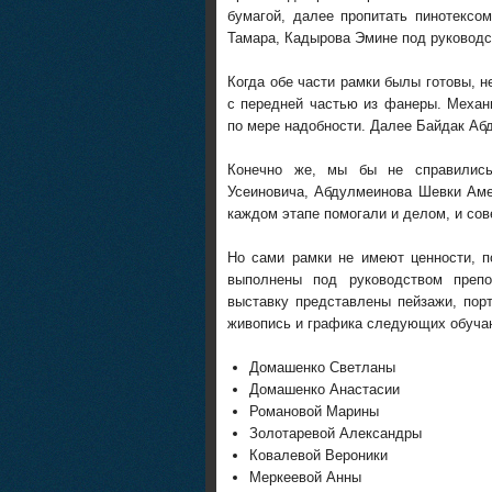
бумагой, далее пропитать пинотексо
Тамара, Кадырова Эмине под руководс
Когда обе части рамки былы готовы, 
с передней частью из фанеры. Механ
по мере надобности. Далее Байдак Аб
Конечно же, мы бы не справилис
Усеиновича, Абдулмеинова Шевки Аме
каждом этапе помогали и делом, и сов
Но сами рамки не имеют ценности, 
выполнены под руководством препо
выставку представлены пейзажи, порт
живопись и графика следующих обуч
Домашенко Светланы
Домашенко Анастасии
Романовой Марины
Золотаревой Александры
Ковалевой Вероники
Меркеевой Анны