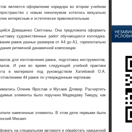
ктов является оформление коридора во втором учебном
 пространство с новым линолеумом хотелось визуально
олее интересным и эстетически привлекательным.
ющейся Домашенко Светланы. Она предложила оформить
НЕЗАВИ
УСЛОВИ
выставку художественных работ обучающихся колледжа.
вании рамок разных размеров от А4 до А1, горизонтально
здания ритмичной динамичной композиции.
алов для изготовления рамок, подготовка инструментов,
иалов. И уже во время следующей учебной практики
екта в материале под руководством Хатибовой О.А.
готовлением 44 рамок по утвержденным чертежам.
нимались Оленяк Ярослав и Мусаев Длявер. Расчертить
одимые элементы было поручено Медведеву Тимуру, как
илили намеченные элементы. В этом деле первыми были
енский Михаил.
фовать на специальном автомате и обработать наждачной