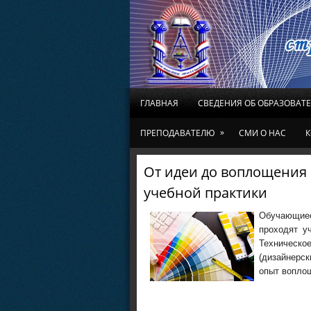
ГЛАВНАЯ
СВЕДЕНИЯ ОБ ОБРАЗОВАТ
»
ПРЕПОДАВАТЕЛЮ
СМИ О НАС
К
От идеи до воплощения 
учебной практики
Обучающиес
проходят у
Техничес
(дизайнерск
опыт воплощ