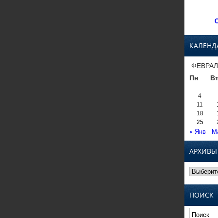
С
КАЛЕНД
ФЕВРАЛ
Пн
В
4
11
18
25
« Янв
М
АРХИВЫ
Архивы
ПОИСК