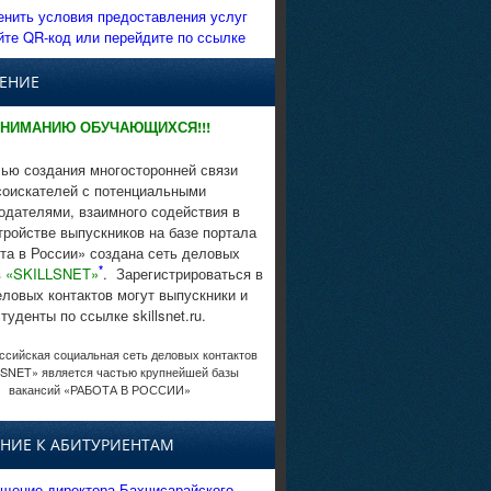
енить условия предоставления услуг
йте QR-код или перейдите по ссылке
ЕНИЕ
НИМАНИЮ ОБУЧАЮЩИХСЯ!!!
ью создания многосторонней связи
соискателей с потенциальными
одателями, взаимного содействия в
тройстве выпускников на базе портала
та в России» создана сеть деловых
*
в
«SKILLSNET»
. Зарегистрироваться в
еловых контактов могут выпускники и
студенты по ссылке skillsnet.ru.
сийская социальная сеть деловых контактов
SNET» является частью крупнейшей базы
вакансий «РАБОТА В РОССИИ»
НИЕ К АБИТУРИЕНТАМ
щение директора Бахчисарайского