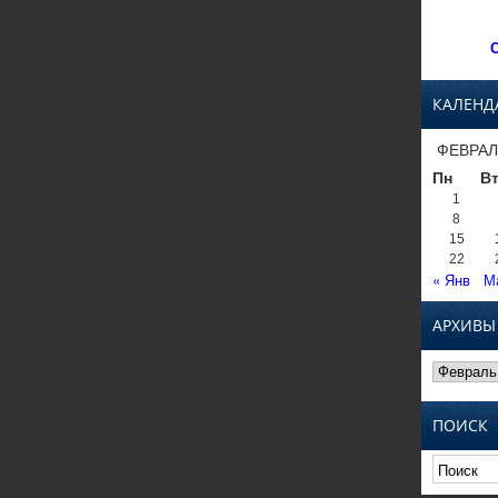
С
КАЛЕНД
ФЕВРАЛ
Пн
В
1
8
15
22
« Янв
М
АРХИВЫ
Архивы
ПОИСК