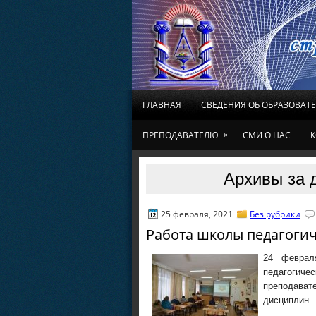
ГЛАВНАЯ
СВЕДЕНИЯ ОБ ОБРАЗОВАТ
»
ПРЕПОДАВАТЕЛЮ
СМИ О НАС
К
Архивы за 
25 февраля, 2021
Без рубрики
Работа школы педагогич
24 феврал
педагогич
преподав
дисциплин.