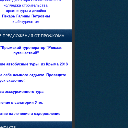
колледжа строительства,
архитектуры и дизайна
Пехарь Галины Петровны
к абитуриентам
Е ПРЕДЛОЖЕНИЯ ОТ ПРОФКОМА
"Крымский туроператор "Рюкзак
путешествий"
ние автобусные туры из Крыма 2018
е себе немного отдыха!
Проведите
уск сказочно!
а экскурсионного тура
ение в санатории Утес
ние на лечение и оздоровление
ОНТАКТЕ