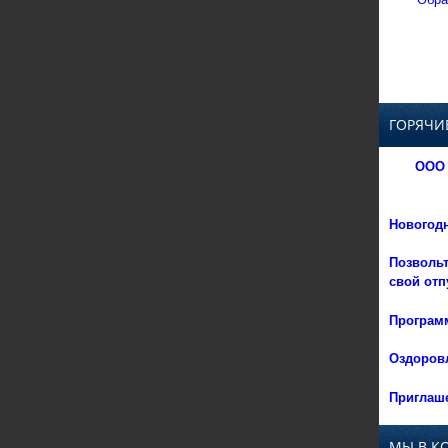
ГОРЯЧИ
ООО 
Новогод
Позвольт
свой отп
Программ
Оздоровл
Приглаше
МЫ В К