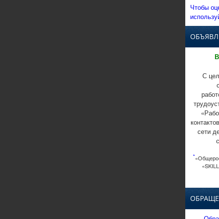
Чтобы оц
использу
ОБЪЯВЛ
В
С цел
работ
трудоус
«Рабо
контакто
сети д
*
«Общерос
«SKILL
ОБРАЩЕ
Обра