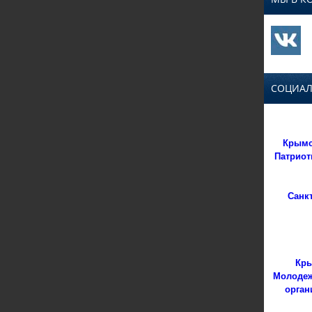
СОЦИАЛ
Крымс
Патриот
Санк
Кры
Молодеж
орган