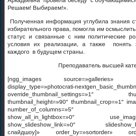
Аркадьевна провела беседу с обучающимися
Решаем! Выбираем!».
Полученная информация углубила знания ст
избирательного права, помогла им осмыслить
статус и связанные с ним политические ро
условия их реализации, а также понять 
каждого в будущем страны.
Преподаватель высшей кат
[ngg_images source=»galleries» cont
display_type=»photocrati-nextgen_basic_thumbn
override_thumbnail_settings=»1″ thumb
thumbnail_height=»90″ thumbnail_crop=»1″ im
number_of_columns=»5″ ajax_p
show_all_in_lightbox=»0″ use_imagebr
show_slideshow_link=»0″ slideshow_link
слайдшоу]» order_by=»sortorder» order