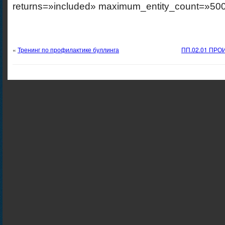
returns=»included» maximum_entity_count=»500
«
Тренинг по профилактике буллинга
ПП.02.01 ПР