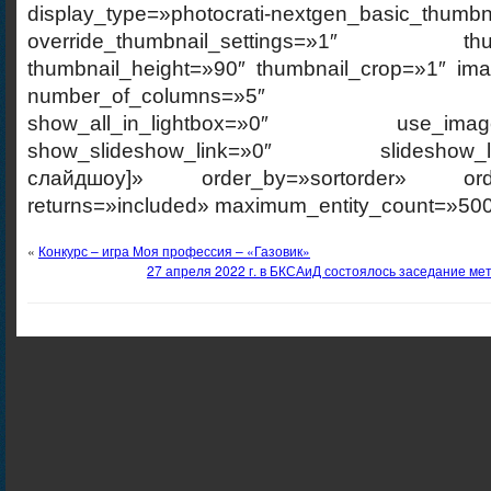
display_type=»photocrati-nextgen_basic_thumbn
override_thumbnail_settings=»1″ thumb
thumbnail_height=»90″ thumbnail_crop=»1″ im
number_of_columns=»5″ ajax_p
show_all_in_lightbox=»0″ use_imagebr
show_slideshow_link=»0″ slideshow_link
слайдшоу]» order_by=»sortorder» order
returns=»included» maximum_entity_count=»500
«
Конкурс – игра Моя профессия – «Газовик»
27 апреля 2022 г. в БКСАиД состоялось заседание ме